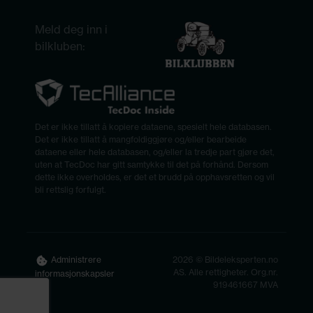
Meld deg inn i
bilkluben:
Det er ikke tillatt å kopiere dataene, spesielt hele databasen.
Det er ikke tillatt å mangfoldiggjøre og/eller bearbeide
dataene eller hele databasen, og/eller la tredje part gjøre det,
uten at TecDoc har gitt samtykke til det på forhånd. Dersom
dette ikke overholdes, er det et brudd på opphavsretten og vil
bli rettslig forfulgt.
2026 © Bildeleksperten.no
Administrere
AS. Alle rettigheter. Org.nr.
informasjonskapsler
919461667 MVA