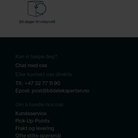
30 dager fri returrett
Kan vi hjelpe deg?
Chat med oss
Eller kontakt oss direkte
Tlf.:
+47 32 77 11 90
Epost:
post@bildeleksperten.no
Om å handle hos oss
Kundeservice
Pick-Up-Points
Frakt og levering
Ofte stilte spørsmål