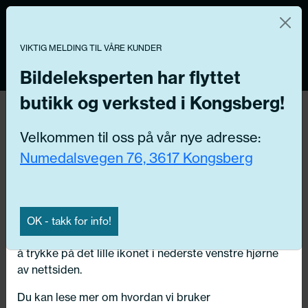
Norsk nettbutikk
Du kontrollerer dine egne data
MENY
VIKTIG MELDING TIL VÅRE KUNDER
0
Vi og våre forretningspartnere bruker teknologier,
inkludert informasjonskapsler/«cookies» til å samle
Bildeleksperten har flyttet
informasjon om deg for forskjellige formål, inkludert:
butikk og verksted i Kongsberg!
Tilbake
Funksjonelle, Statistiske, Markedsføring
Hjem
/
Dekk
/
Sommerdekk
Velkommen til oss på vår nye adresse:
Ved å trykke «Godta» gir du din tillatelse til alle disse
Numedalsvegen 76, 3617 Kongsberg
formålene. Du kan også velge formålet du vil
samtykke til ved å klikke på avmerkingsboksen ved
siden av formålet, og deretter trykke «Lagre
innstillingene».
OK - takk for info!
Du kan trekke tilbake samtykket ditt til enhver tid ved
å trykke på det lille ikonet i nederste venstre hjørne
av nettsiden.
Du kan lese mer om hvordan vi bruker