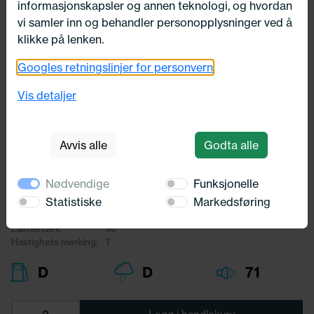
informasjonskapsler og annen teknologi, og hvordan
vi samler inn og behandler personopplysninger ved å
klikke på lenken.
Googles retningslinjer for personvern
Utsolgt
205/70X15 Kumho Crugen Premium
Vis detaljer
KL33 96T
Kumho
Avvis alle
Godta alle
2 115,-
Nødvendige
Funksjonelle
Bredde:
205,00
Statistiske
Markedsføring
Profil:
70,00
Diameter:
15,00
Lasteindex:
96
Hastighets merking:
T
D
D
71