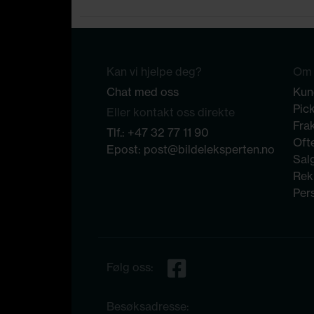
Kan vi hjelpe deg?
Om 
Chat med oss
Kun
Pic
Eller kontakt oss direkte
Frak
Tlf.:
+47 32 77 11 90
Ofte
Epost:
post@bildeleksperten.no
Sal
Rek
Per
Følg oss:
Besøksadresse: