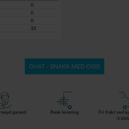
0
0
0
32
CHAT - SNAKK MED OSS!
nøyd garanti
Rask levering
Fri frakt ved k
3 000