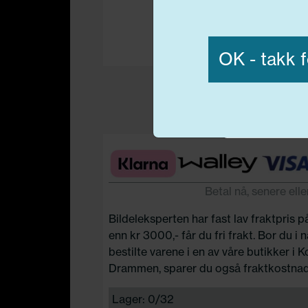
Vis detaljer
OK - takk f
Nødvend
Betal nå, senere elle
Bildeleksperten har fast lav fraktpris p
enn kr 3000,- får du fri frakt. Bor du i
bestilte varene i en av våre butikker i 
Drammen, sparer du også fraktkostnad
Lager: 0/32