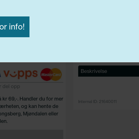
Lasteindex:
97
Hastighets merking:
Q
D
or info!
Avvis alle
Godta alle
ige
Funksjonelle
Statistiske
Beskrivelse
r del opp
å kr 69,-. Handler du for mer
Internal ID: 21640011
 nærheten, og kan hente de
Kongsberg, Mjøndalen eller
en.