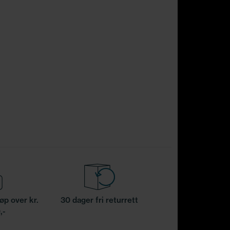
jøp over kr.
30 dager fri returrett
,-