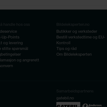
å handle hos oss
Bildeleksperten.no
deservice
Butikker og verksteder
k-Up-Points
Bestill verkstedtime og EU-
t og levering
Kontroll
 stilte spørsmål
Tips og råd
gbetingelser
Om Bildeleksperten
lamasjon og angrerett
sonvern
Samarbeidspartnere:
gatebil.no