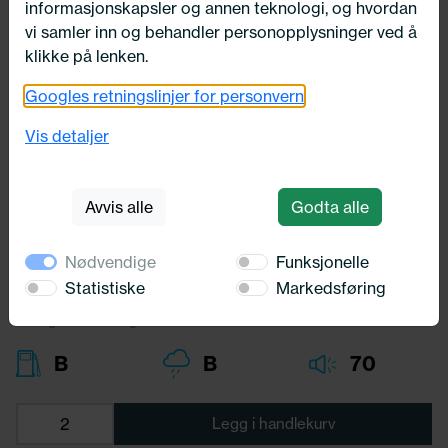
informasjonskapsler og annen teknologi, og hvordan
vi samler inn og behandler personopplysninger ved å
klikke på lenken.
Googles retningslinjer for personvern
185/60X15 Kumho EcoWing ES31
88H
Vis detaljer
Kumho
Avvis alle
Godta alle
1 594,-
Bredde:
185,00
Nødvendige
Funksjonelle
Profil:
60,00
Diameter:
15,00
Statistiske
Markedsføring
Lasteindex:
88
Hastighets merking:
H
B
B
70
Legg i handlekurv