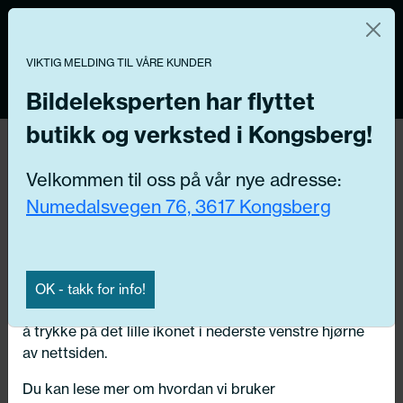
Norsk nettbutikk
Du kontrollerer dine egne data
MENY
0
VIKTIG MELDING TIL VÅRE KUNDER
Vi og våre forretningspartnere bruker teknologier,
inkludert informasjonskapsler/«cookies» til å samle
Bildeleksperten har flyttet
informasjon om deg for forskjellige formål, inkludert:
butikk og verksted i Kongsberg!
Tilbake
Funksjonelle, Statistiske, Markedsføring
Hjem
/
Dekk
/
Sommerdekk
Velkommen til oss på vår nye adresse:
Ved å trykke «Godta» gir du din tillatelse til alle disse
Numedalsvegen 76, 3617 Kongsberg
formålene. Du kan også velge formålet du vil
samtykke til ved å klikke på avmerkingsboksen ved
siden av formålet, og deretter trykke «Lagre
innstillingene».
OK - takk for info!
Du kan trekke tilbake samtykket ditt til enhver tid ved
å trykke på det lille ikonet i nederste venstre hjørne
av nettsiden.
Du kan lese mer om hvordan vi bruker