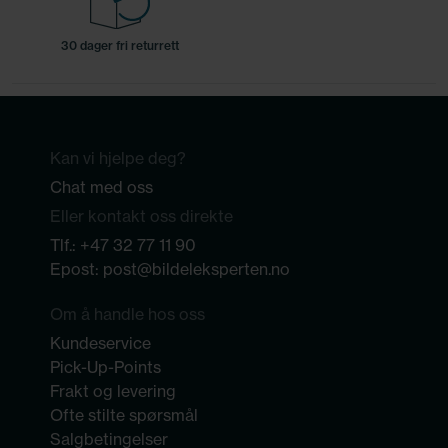
30 dager fri returrett
Kan vi hjelpe deg?
Chat med oss
Eller kontakt oss direkte
Tlf.:
+47 32 77 11 90
Epost:
post@bildeleksperten.no
Om å handle hos oss
Kundeservice
Pick-Up-Points
Frakt og levering
Ofte stilte spørsmål
Salgbetingelser