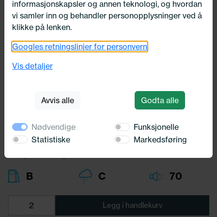
informasjonskapsler og annen teknologi, og hvordan
vi samler inn og behandler personopplysninger ved å
klikke på lenken.
Googles retningslinjer for personvern
165/65X15 Kumho EcoWing ES31
81T
Vis detaljer
Kumho
Avvis alle
Godta alle
1 431,-
Bredde:
165,00
Nødvendige
Funksjonelle
Profil:
65,00
Diameter:
15,00
Statistiske
Markedsføring
Lasteindex:
81
Hastighets merking:
T
B
C
70
Legg i handlekurv