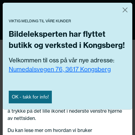
Norsk nettbutikk
Du kontrollerer dine egne data
MENY
0
VIKTIG MELDING TIL VÅRE KUNDER
Vi og våre forretningspartnere bruker teknologier,
inkludert informasjonskapsler/«cookies» til å samle
Bildeleksperten har flyttet
informasjon om deg for forskjellige formål, inkludert:
butikk og verksted i Kongsberg!
Tilbake
Funksjonelle, Statistiske, Markedsføring
Hjem
/
Dekk
/
Sommerdekk
Velkommen til oss på vår nye adresse:
Ved å trykke «Godta» gir du din tillatelse til alle disse
Numedalsvegen 76, 3617 Kongsberg
formålene. Du kan også velge formålet du vil
samtykke til ved å klikke på avmerkingsboksen ved
siden av formålet, og deretter trykke «Lagre
innstillingene».
OK - takk for info!
Du kan trekke tilbake samtykket ditt til enhver tid ved
å trykke på det lille ikonet i nederste venstre hjørne
av nettsiden.
Du kan lese mer om hvordan vi bruker