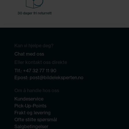
30 dager fri returrett
Kan vi hjelpe deg?
Chat med oss
Eller kontakt oss direkte
Tlf.:
+47 32 77 11 90
Epost:
post@bildeleksperten.no
Om å handle hos oss
Kundeservice
Pick-Up-Points
Frakt og levering
Ofte stilte spørsmål
Salgbetingelser