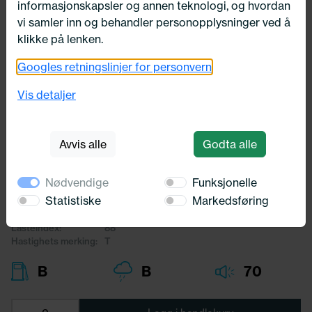
informasjonskapsler og annen teknologi, og hvordan
vi samler inn og behandler personopplysninger ved å
klikke på lenken.
Googles retningslinjer for personvern
Utsolgt
175/70X14 Kumho EcoWing ES31
Vis detaljer
88T
Kumho
Avvis alle
Godta alle
1 438,-
Nødvendige
Funksjonelle
Bredde:
175,00
Statistiske
Markedsføring
Profil:
70,00
Diameter:
14,00
Lasteindex:
88
Hastighets merking:
T
B
B
70