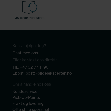
30 dager fri returrett
Kan vi hjelpe deg?
Chat med oss
Eller kontakt oss direkte
Tlf.:
+47 32 77 11 90
Epost:
post@bildeleksperten.no
Om å handle hos oss
Kundeservice
Pick-Up-Points
Frakt og levering
Ofte stilte spørsmål