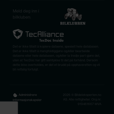
Meld deg inn i
bilkluben:
Det er ikke tillatt å kopiere dataene, spesielt hele databasen.
Det er ikke tillatt å mangfoldiggjøre og/eller bearbeide
dataene eller hele databasen, og/eller la tredje part gjøre det,
uten at TecDoc har gitt samtykke til det på forhånd. Dersom
dette ikke overholdes, er det et brudd på opphavsretten og vil
bli rettslig forfulgt.
2026 © Bildeleksperten.no
Administrere
AS. Alle rettigheter. Org.nr.
informasjonskapsler
919461667 MVA