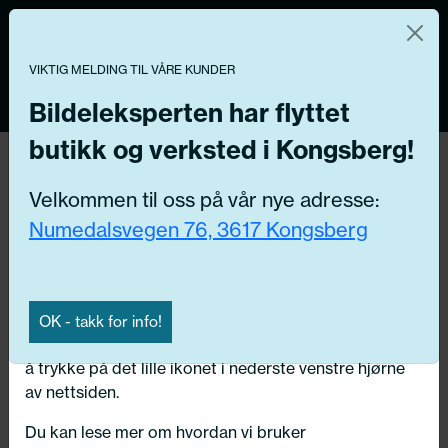
Norsk nettbutikk
Du kontrollerer dine egne data
MENY
0
VIKTIG MELDING TIL VÅRE KUNDER
Vi og våre forretningspartnere bruker teknologier,
inkludert informasjonskapsler/«cookies» til å samle
Bildeleksperten har flyttet
informasjon om deg for forskjellige formål, inkludert:
butikk og verksted i Kongsberg!
Tilbake
Funksjonelle, Statistiske, Markedsføring
Hjem
/
Dekk
/
Sommerdekk
Velkommen til oss på vår nye adresse:
Ved å trykke «Godta» gir du din tillatelse til alle disse
Numedalsvegen 76, 3617 Kongsberg
formålene. Du kan også velge formålet du vil
samtykke til ved å klikke på avmerkingsboksen ved
siden av formålet, og deretter trykke «Lagre
innstillingene».
OK - takk for info!
Du kan trekke tilbake samtykket ditt til enhver tid ved
å trykke på det lille ikonet i nederste venstre hjørne
av nettsiden.
Du kan lese mer om hvordan vi bruker