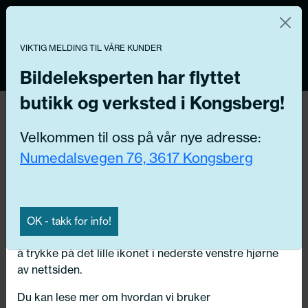
Norsk nettbutikk
Du kontrollerer dine egne data
MENY
0
VIKTIG MELDING TIL VÅRE KUNDER
Vi og våre forretningspartnere bruker teknologier,
inkludert informasjonskapsler/«cookies» til å samle
Bildeleksperten har flyttet
informasjon om deg for forskjellige formål, inkludert:
butikk og verksted i Kongsberg!
Tilbake
Funksjonelle, Statistiske, Markedsføring
Hjem
/
Dekk
/
Sommerdekk
Velkommen til oss på vår nye adresse:
Ved å trykke «Godta» gir du din tillatelse til alle disse
Numedalsvegen 76, 3617 Kongsberg
formålene. Du kan også velge formålet du vil
samtykke til ved å klikke på avmerkingsboksen ved
siden av formålet, og deretter trykke «Lagre
innstillingene».
OK - takk for info!
Du kan trekke tilbake samtykket ditt til enhver tid ved
å trykke på det lille ikonet i nederste venstre hjørne
av nettsiden.
Du kan lese mer om hvordan vi bruker