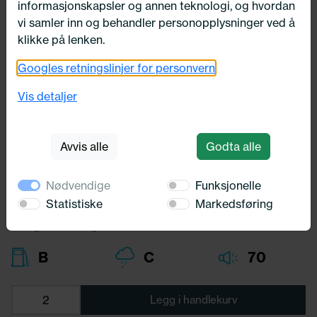
informasjonskapsler og annen teknologi, og hvordan
vi samler inn og behandler personopplysninger ved å
klikke på lenken.
Googles retningslinjer for personvern
165/70X14 Kumho EcoWing ES31
85T
Vis detaljer
Kumho
Avvis alle
Godta alle
1 281,-
Bredde:
165,00
Nødvendige
Funksjonelle
Profil:
70,00
Diameter:
14,00
Statistiske
Markedsføring
Lasteindex:
85
Hastighets merking:
T
B
C
70
Legg i handlekurv