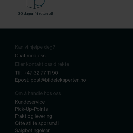
30 dager fri returrett
Kan vi hjelpe deg?
Chat med oss
Eller kontakt oss direkte
Tlf.:
+47 32 77 11 90
Epost:
post@bildeleksperten.no
Om å handle hos oss
Kundeservice
Pick-Up-Points
Frakt og levering
Ofte stilte spørsmål
Salgbetingelser