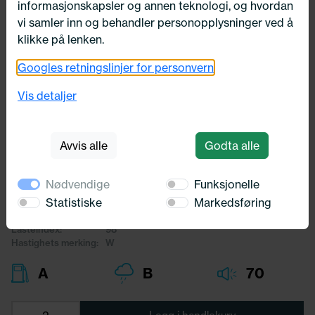
informasjonskapsler og annen teknologi, og hvordan
vi samler inn og behandler personopplysninger ved å
klikke på lenken.
Googles retningslinjer for personvern
Utsolgt
235/45X18 Michelin E PRIMACY
Vis detaljer
98W
Michelin
Avvis alle
Godta alle
3 526,-
Nødvendige
Funksjonelle
Bredde:
235,00
Statistiske
Markedsføring
Profil:
45,00
Diameter:
18,00
Lasteindex:
98
Hastighets merking:
W
A
B
70