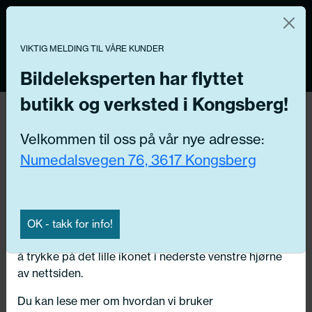
Norsk nettbutikk
Du kontrollerer dine egne data
MENY
VIKTIG MELDING TIL VÅRE KUNDER
0
Vi og våre forretningspartnere bruker teknologier,
inkludert informasjonskapsler/«cookies» til å samle
Bildeleksperten har flyttet
informasjon om deg for forskjellige formål, inkludert:
butikk og verksted i Kongsberg!
Tilbake
Funksjonelle, Statistiske, Markedsføring
Hjem
/
Dekk
/
Sommerdekk
Velkommen til oss på vår nye adresse:
Ved å trykke «Godta» gir du din tillatelse til alle disse
Numedalsvegen 76, 3617 Kongsberg
formålene. Du kan også velge formålet du vil
samtykke til ved å klikke på avmerkingsboksen ved
siden av formålet, og deretter trykke «Lagre
innstillingene».
OK - takk for info!
Du kan trekke tilbake samtykket ditt til enhver tid ved
å trykke på det lille ikonet i nederste venstre hjørne
av nettsiden.
Du kan lese mer om hvordan vi bruker