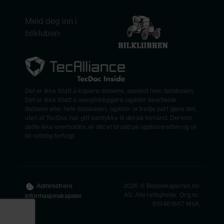
Meld deg inn i
bilkluben:
Det er ikke tillatt å kopiere dataene, spesielt hele databasen.
Det er ikke tillatt å mangfoldiggjøre og/eller bearbeide
dataene eller hele databasen, og/eller la tredje part gjøre det,
uten at TecDoc har gitt samtykke til det på forhånd. Dersom
dette ikke overholdes, er det et brudd på opphavsretten og vil
bli rettslig forfulgt.
2026 © Bildeleksperten.no
Administrere
AS. Alle rettigheter. Org.nr.
informasjonskapsler
919461667 MVA