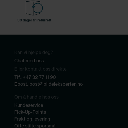
30 dager fri returrett
Kan vi hjelpe deg?
Chat med oss
Eller kontakt oss direkte
Tlf.:
+47 32 77 11 90
Epost:
post@bildeleksperten.no
Om å handle hos oss
Kundeservice
Pick-Up-Points
Frakt og levering
Ofte stilte spørsmål