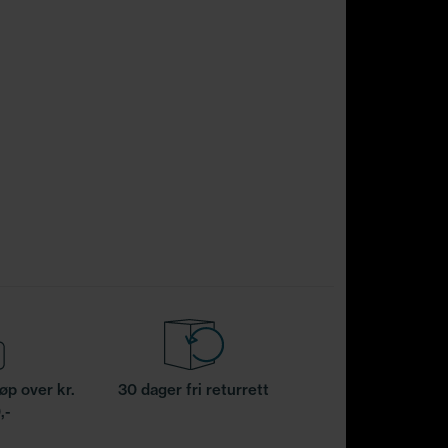
jøp over kr.
30 dager fri returrett
,-