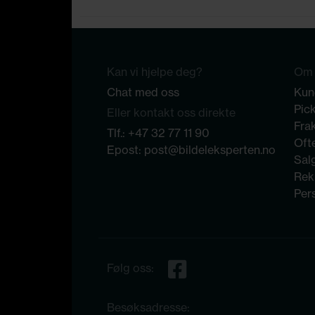
Kan vi hjelpe deg?
Om 
Chat med oss
Kun
Pic
Eller kontakt oss direkte
Frak
Tlf.:
+47 32 77 11 90
Ofte
Epost:
post@bildeleksperten.no
Sal
Rek
Per
Følg oss:
Besøksadresse: