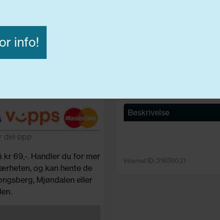
Lasteindex:
104
Hastighets merking:
H
D
or info!
Avvis alle
Godta alle
ige
Funksjonelle
Statistiske
Beskrivelse
r del opp
å kr 69,-. Handler du for mer
Internal ID: 21636031
 nærheten, og kan hente de
Kongsberg, Mjøndalen eller
en.