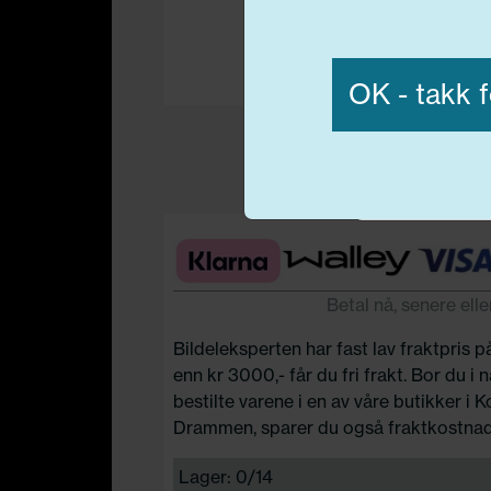
Vis detaljer
OK - takk f
Nødvend
Betal nå, senere elle
Bildeleksperten har fast lav fraktpris p
enn kr 3000,- får du fri frakt. Bor du i
bestilte varene i en av våre butikker i 
Drammen, sparer du også fraktkostnad
Lager: 0/14