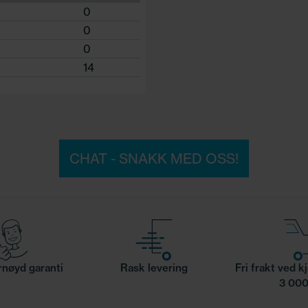
0
0
0
14
CHAT - SNAKK MED OSS!
nøyd garanti
Rask levering
Fri frakt ved k
3 000