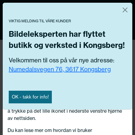
Norsk nettbutikk
Du kontrollerer dine egne data
MENY
VIKTIG MELDING TIL VÅRE KUNDER
0
Vi og våre forretningspartnere bruker teknologier,
inkludert informasjonskapsler/«cookies» til å samle
Bildeleksperten har flyttet
informasjon om deg for forskjellige formål, inkludert:
butikk og verksted i Kongsberg!
Tilbake
Funksjonelle, Statistiske, Markedsføring
Hjem
/
Dekk
/
Andre dekk
/
Tilhenger og AW -dekk
Velkommen til oss på vår nye adresse:
Ved å trykke «Godta» gir du din tillatelse til alle disse
Numedalsvegen 76, 3617 Kongsberg
formålene. Du kan også velge formålet du vil
samtykke til ved å klikke på avmerkingsboksen ved
siden av formålet, og deretter trykke «Lagre
innstillingene».
OK - takk for info!
Du kan trekke tilbake samtykket ditt til enhver tid ved
å trykke på det lille ikonet i nederste venstre hjørne
av nettsiden.
Du kan lese mer om hvordan vi bruker