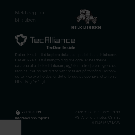
Meld deg inn i
bilkluben:
Det er ikke tillatt å kopiere dataene, spesielt hele databasen.
Det er ikke tillatt å mangfoldiggjøre og/eller bearbeide
dataene eller hele databasen, og/eller la tredje part gjøre det,
uten at TecDoc har gitt samtykke til det på forhånd. Dersom
dette ikke overholdes, er det et brudd på opphavsretten og vil
bli rettslig forfulgt.
2026 © Bildeleksperten.no
Administrere
AS. Alle rettigheter. Org.nr.
informasjonskapsler
919461667 MVA