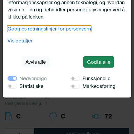
informasjonskapsler og annen teknologi, og hvordan
vi samler inn og behandler personopplysninger ved å
klikke på lenken.
Googles retningslinjer for personvern
Utsolgt
155/80X13 Nankang CW25 C-Dekk
Vis detaljer
M+S 91T
Nankang
Avvis alle
Godta alle
1 119,-
Nødvendige
Funksjonelle
Bredde:
155,00
Statistiske
Markedsføring
Profil:
80,00
Diameter:
13,00
Lasteindex:
91
Hastighets merking:
T
C
C
72