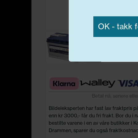
Vis detaljer
OK - takk f
Nødvend
Betal nå, senere elle
Bildeleksperten har fast lav fraktpris p
enn kr 3000,- får du fri frakt. Bor du i
bestilte varene i en av våre butikker i 
Drammen, sparer du også fraktkostnad