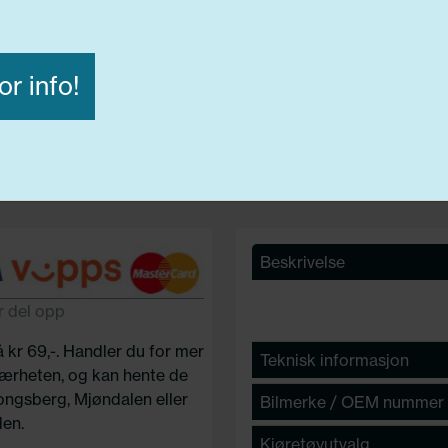
or info!
Avvis alle
Godta alle
ige
Funksjonelle
Statistiske
Beskrivelse
r del opp
å kr 69,-. Handler du for mer
Teknisk informasjon
 nærheten, og kan hente de
Kongsberg, Mjøndalen eller
Bilmerke / OEM nummer
en.
Kjøretøyutvalg