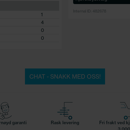
Internal ID: 482678
1
4
0
0
CHAT - SNAKK MED OSS!
nøyd garanti
Rask levering
Fri frakt ved k
3 000