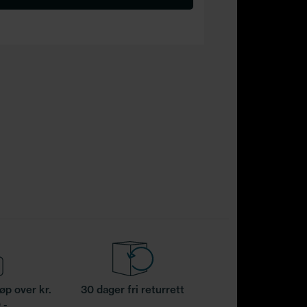
jøp over kr.
30 dager fri returrett
,-