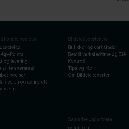
å handle hos oss
Bildeleksperten.no
deservice
Butikker og verksteder
k-Up-Points
Bestill verkstedtime og EU-
t og levering
Kontroll
 stilte spørsmål
Tips og råd
gbetingelser
Om Bildeleksperten
lamasjon og angrerett
sonvern
Samarbeidspartnere:
gatebil.no