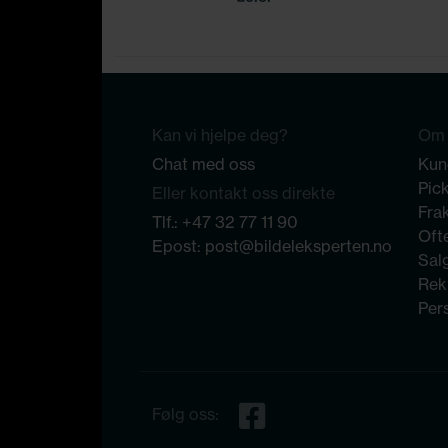
Kan vi hjelpe deg?
Om 
Chat med oss
Kun
Pic
Eller kontakt oss direkte
Frak
Tlf.:
+47 32 77 11 90
Ofte
Epost:
post@bildeleksperten.no
Sal
Rek
Per
Følg oss: