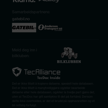
Samarbeidspartnere:
gatebil.no
Meld deg inn i
bilkluben:
Det er ikke tillatt å kopiere dataene, spesielt hele databasen.
Det er ikke tillatt å mangfoldiggjøre og/eller bearbeide
dataene eller hele databasen, og/eller la tredje part gjøre det,
uten at TecDoc har gitt samtykke til det på forhånd. Dersom
dette ikke overholdes, er det et brudd på opphavsretten og vil
bli rettslig forfulgt.