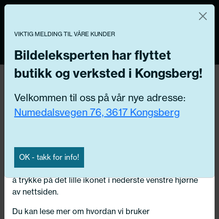
Norsk nettbutikk
Du kontrollerer dine egne data
MENY
VIKTIG MELDING TIL VÅRE KUNDER
0
Vi og våre forretningspartnere bruker teknologier,
inkludert informasjonskapsler/«cookies» til å samle
Bildeleksperten har flyttet
informasjon om deg for forskjellige formål, inkludert:
butikk og verksted i Kongsberg!
Tilbake
Funksjonelle, Statistiske, Markedsføring
Hjem
/
Batterier
Velkommen til oss på vår nye adresse:
Ved å trykke «Godta» gir du din tillatelse til alle disse
Numedalsvegen 76, 3617 Kongsberg
formålene. Du kan også velge formålet du vil
samtykke til ved å klikke på avmerkingsboksen ved
siden av formålet, og deretter trykke «Lagre
innstillingene».
OK - takk for info!
Du kan trekke tilbake samtykket ditt til enhver tid ved
å trykke på det lille ikonet i nederste venstre hjørne
av nettsiden.
Du kan lese mer om hvordan vi bruker