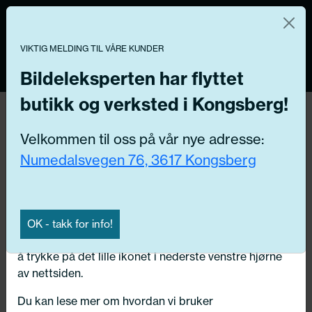
Norsk nettbutikk
Du kontrollerer dine egne data
MENY
0
VIKTIG MELDING TIL VÅRE KUNDER
Vi og våre forretningspartnere bruker teknologier,
inkludert informasjonskapsler/«cookies» til å samle
Bildeleksperten har flyttet
informasjon om deg for forskjellige formål, inkludert:
butikk og verksted i Kongsberg!
Tilbake
Funksjonelle, Statistiske, Markedsføring
Hjem
/
Lasteutstyr
/
Takstativ
Velkommen til oss på vår nye adresse:
Ved å trykke «Godta» gir du din tillatelse til alle disse
Numedalsvegen 76, 3617 Kongsberg
formålene. Du kan også velge formålet du vil
samtykke til ved å klikke på avmerkingsboksen ved
siden av formålet, og deretter trykke «Lagre
innstillingene».
OK - takk for info!
Du kan trekke tilbake samtykket ditt til enhver tid ved
å trykke på det lille ikonet i nederste venstre hjørne
av nettsiden.
Du kan lese mer om hvordan vi bruker