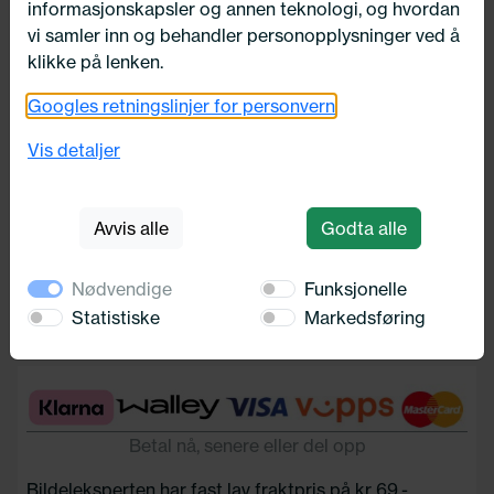
informasjonskapsler og annen teknologi, og hvordan
vi samler inn og behandler personopplysninger ved å
klikke på lenken.
Googles retningslinjer for personvern
Thule Wingbar edge
Vis detaljer
Sørensen og Balchen
3 170,-
Avvis alle
Godta alle
Nødvendige
Funksjonelle
Legg i handlekurv
Statistiske
Markedsføring
Betal nå, senere eller del opp
Bildeleksperten har fast lav fraktpris på kr 69,-.