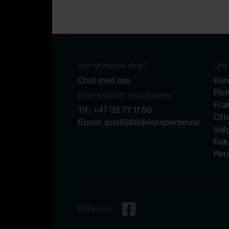
Kan vi hjelpe deg?
Om 
Chat med oss
Kun
Pic
Eller kontakt oss direkte
Frak
Tlf.:
+47 32 77 11 90
Ofte
Epost:
post@bildeleksperten.no
Sal
Rek
Per
Følg oss: