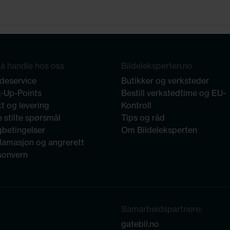
å handle hos oss
Bildeleksperten.no
deservice
Butikker og verksteder
k-Up-Points
Bestill verkstedtime og EU-
t og levering
Kontroll
 stilte spørsmål
Tips og råd
gbetingelser
Om Bildeleksperten
lamasjon og angrerett
sonvern
Samarbeidspartnere:
gatebil.no