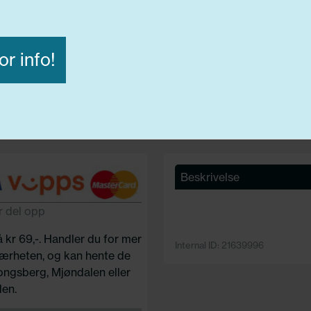
Diameter:
21,00
Lasteindex:
91
Hastighets merking:
Y
or info!
D
Avvis alle
Godta alle
ige
Funksjonelle
Statistiske
Beskrivelse
r del opp
å kr 69,-. Handler du for mer
Internal ID: 21639996
 nærheten, og kan hente de
Kongsberg, Mjøndalen eller
en.