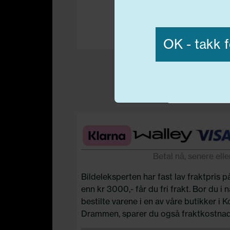
Vis detaljer
OK - takk f
Nødvend
Betal nå, senere elle
Bildeleksperten har fast lav fraktpris p
enn kr 3000,- får du fri frakt. Bor du i
bestilte varene i en av våre butikker i 
Drammen, sparer du også fraktkostnad