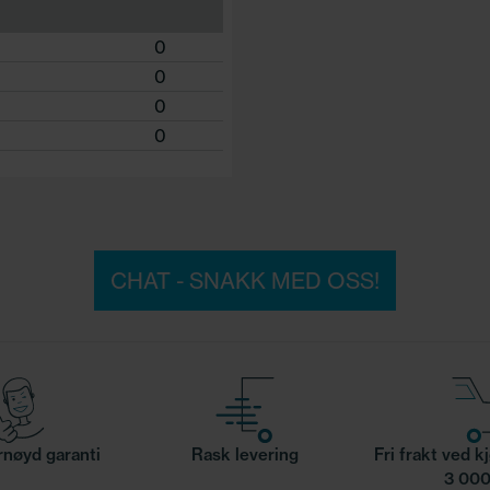
0
0
0
0
CHAT - SNAKK MED OSS!
nøyd garanti
Rask levering
Fri frakt ved k
3 000