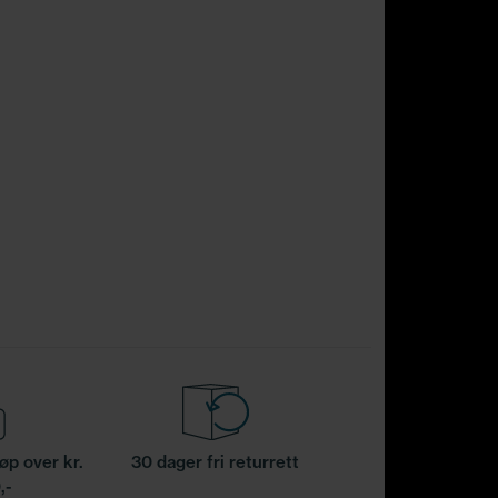
jøp over kr.
30 dager fri returrett
,-