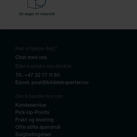
30 dager fri returrett
Kan vi hjelpe deg?
Chat med oss
Eller kontakt oss direkte
Tlf.:
+47 32 77 11 90
Epost:
post@bildeleksperten.no
Om å handle hos oss
Kundeservice
Pick-Up-Points
Frakt og levering
Ofte stilte spørsmål
Salgbetingelser