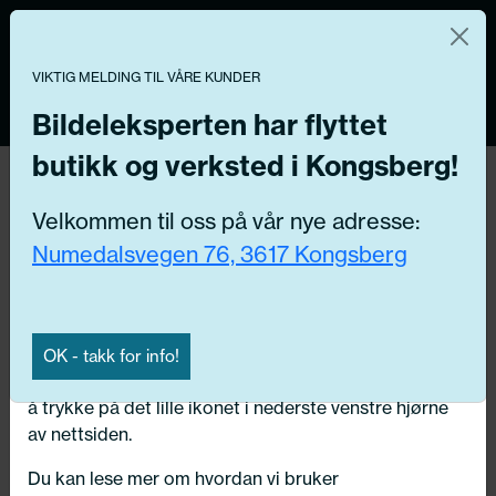
Norsk nettbutikk
Du kontrollerer dine egne data
MENY
VIKTIG MELDING TIL VÅRE KUNDER
0
Vi og våre forretningspartnere bruker teknologier,
inkludert informasjonskapsler/«cookies» til å samle
Bildeleksperten har flyttet
informasjon om deg for forskjellige formål, inkludert:
butikk og verksted i Kongsberg!
Tilbake
Funksjonelle, Statistiske, Markedsføring
Hjem
/
Dekk
/
Andre dekk
/
Varebil
Velkommen til oss på vår nye adresse:
Ved å trykke «Godta» gir du din tillatelse til alle disse
Numedalsvegen 76, 3617 Kongsberg
formålene. Du kan også velge formålet du vil
samtykke til ved å klikke på avmerkingsboksen ved
siden av formålet, og deretter trykke «Lagre
innstillingene».
OK - takk for info!
Du kan trekke tilbake samtykket ditt til enhver tid ved
å trykke på det lille ikonet i nederste venstre hjørne
av nettsiden.
Du kan lese mer om hvordan vi bruker