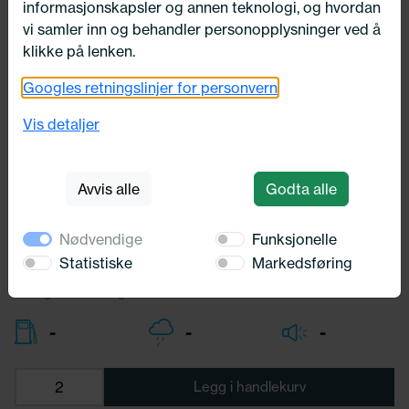
informasjonskapsler og annen teknologi, og hvordan
vi samler inn og behandler personopplysninger ved å
klikke på lenken.
Googles retningslinjer for personvern
195/75X16 Michelin AGILIS X-ICE
NORTH 107/105R
Vis detaljer
Michelin
Avvis alle
Godta alle
2 961,-
Bredde:
195,00
Nødvendige
Funksjonelle
Profil:
75,00
Diameter:
16,00
Statistiske
Markedsføring
Lasteindex:
107/105
Hastighets merking:
R
-
-
-
Legg i handlekurv