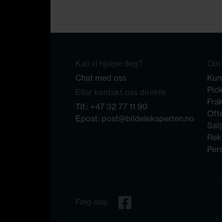
Kan vi hjelpe deg?
Om 
Chat med oss
Kun
Pic
Eller kontakt oss direkte
Frak
Tlf.:
+47 32 77 11 90
Ofte
Epost:
post@bildeleksperten.no
Sal
Rek
Per
Følg oss: