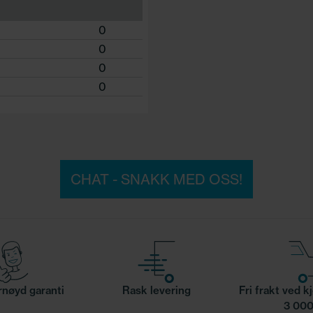
0
0
0
0
CHAT - SNAKK MED OSS!
nøyd garanti
Rask levering
Fri frakt ved k
3 000