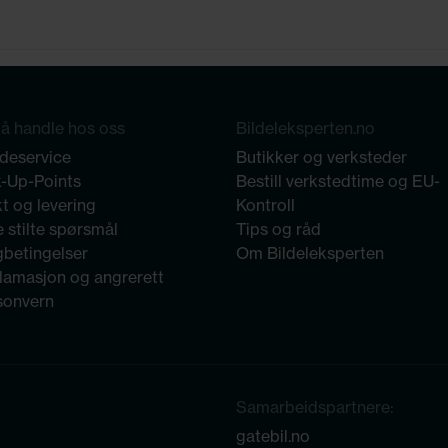
å handle hos oss
Bildeleksperten.no
deservice
Butikker og verksteder
k-Up-Points
Bestill verkstedtime og EU-
t og levering
Kontroll
 stilte spørsmål
Tips og råd
gbetingelser
Om Bildeleksperten
lamasjon og angrerett
sonvern
Samarbeidspartnere:
gatebil.no