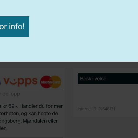
Diameter:
16,00
Lasteindex:
106/104
Hastighets merking:
T
or info!
B
Avvis alle
Godta alle
ige
Funksjonelle
Statistiske
Beskrivelse
r del opp
å kr 69,-. Handler du for mer
Internal ID: 21645171
 nærheten, og kan hente de
Kongsberg, Mjøndalen eller
en.