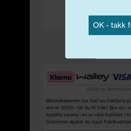
Vis detaljer
OK - takk f
Nødvend
Betal nå, senere elle
Bildeleksperten har fast lav fraktpris p
enn kr 3000,- får du fri frakt. Bor du i
bestilte varene i en av våre butikker i 
Drammen, sparer du også fraktkostnad