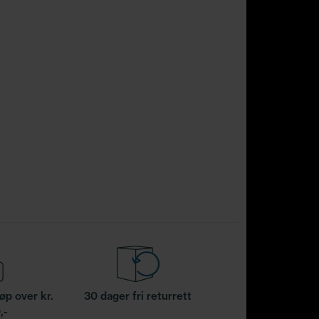
jøp over kr.
30 dager fri returrett
,-