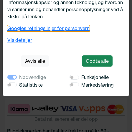
informasjonskapsler og annen teknologi, og hvordan
vi samler inn og behandler personopplysninger ved å
klikke på lenken.
Googles retningslinjer for personvern
5G STD.STÅL LODD
Vis detaljer
Norgesdekk
196,-
Avvis alle
Godta alle
Nødvendige
Funksjonelle
Legg i handlekurv
Statistiske
Markedsføring
Betal nå, senere eller del opp
Bildeleksperten har fast lav fraktpris på kr 69,-.