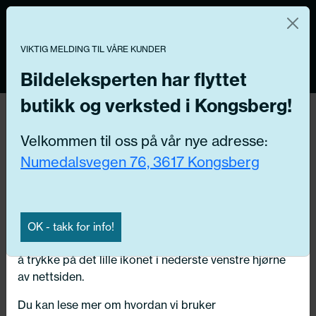
Norsk nettbutikk
Du kontrollerer dine egne data
MENY
VIKTIG MELDING TIL VÅRE KUNDER
0
Vi og våre forretningspartnere bruker teknologier,
inkludert informasjonskapsler/«cookies» til å samle
Bildeleksperten har flyttet
informasjon om deg for forskjellige formål, inkludert:
butikk og verksted i Kongsberg!
Tilbake
Funksjonelle, Statistiske, Markedsføring
Hjem
/
Rekvisita
Velkommen til oss på vår nye adresse:
Ved å trykke «Godta» gir du din tillatelse til alle disse
Numedalsvegen 76, 3617 Kongsberg
formålene. Du kan også velge formålet du vil
samtykke til ved å klikke på avmerkingsboksen ved
siden av formålet, og deretter trykke «Lagre
innstillingene».
OK - takk for info!
Du kan trekke tilbake samtykket ditt til enhver tid ved
å trykke på det lille ikonet i nederste venstre hjørne
av nettsiden.
Du kan lese mer om hvordan vi bruker