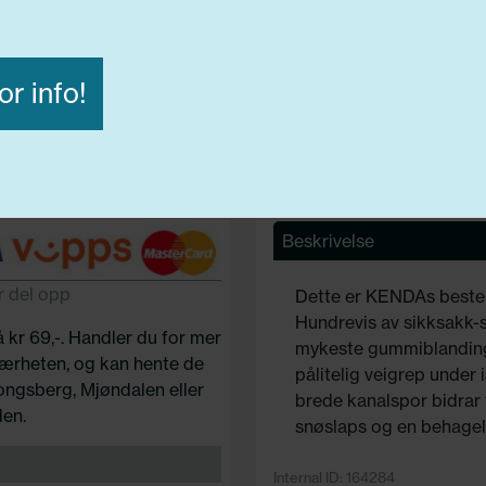
Lasteindex:
95
Hastighets merking:
T
F
or info!
Avvis alle
Godta alle
ige
Funksjonelle
Statistiske
Beskrivelse
r del opp
Dette er KENDAs beste 
Hundrevis av sikksakk-
å kr 69,-. Handler du for mer
mykeste gummiblandinger
 nærheten, og kan hente de
pålitelig veigrep under 
Kongsberg, Mjøndalen eller
brede kanalspor bidrar t
en.
snøslaps og en behageli
Internal ID: 164284