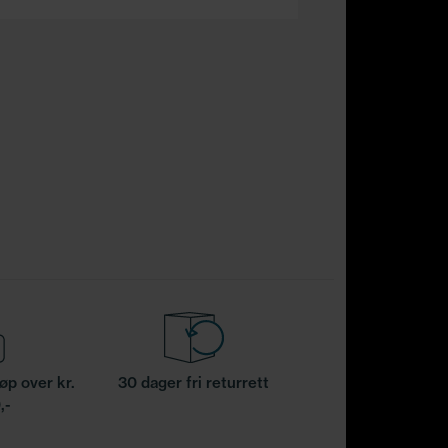
jøp over kr.
30 dager fri returrett
,-