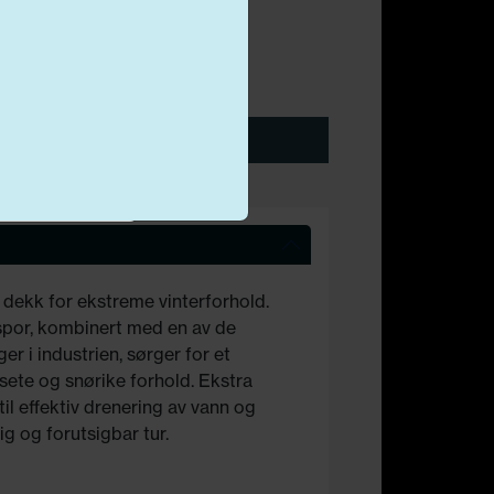
E
74
Legg i handlekurv
Markedsføring
dekk for ekstreme vinterforhold.
spor, kombinert med en av de
 i industrien, sørger for et
isete og snørike forhold. Ekstra
il effektiv drenering av vann og
g og forutsigbar tur.