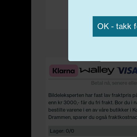
Vis detaljer
OK - takk f
Nødvend
Betal nå, senere elle
Bildeleksperten har fast lav fraktpris p
enn kr 3000,- får du fri frakt. Bor du i
bestilte varene i en av våre butikker i 
Drammen, sparer du også fraktkostnad
Lager: 0/0