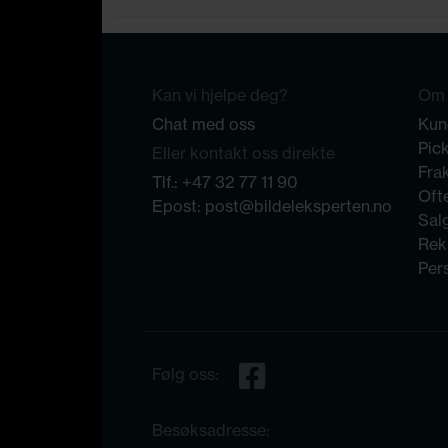
Kan vi hjelpe deg?
Om 
Chat med oss
Kun
Pic
Eller kontakt oss direkte
Frak
Tlf.:
+47 32 77 11 90
Ofte
Epost:
post@bildeleksperten.no
Sal
Rek
Per
Følg oss:
Besøksadresse: