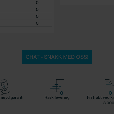
0
0
0
0
CHAT - SNAKK MED OSS!
nøyd garanti
Rask levering
Fri frakt ved k
3 000