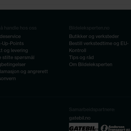
å handle hos oss
Bildeleksperten.no
deservice
Butikker og verksteder
k-Up-Points
Bestill verkstedtime og EU-
t og levering
Kontroll
 stilte spørsmål
Tips og råd
gbetingelser
Om Bildeleksperten
lamasjon og angrerett
sonvern
Samarbeidspartnere:
gatebil.no