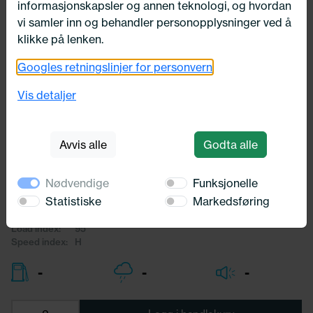
informasjonskapsler og annen teknologi, og hvordan
vi samler inn og behandler personopplysninger ved å
klikke på lenken.
Googles retningslinjer for personvern
Utsolgt
245/35X20 Michelin X-ICE NORTH
Vis detaljer
4 95H
Michelin
Avvis alle
Godta alle
6 203,-
Nødvendige
Funksjonelle
Width [cm]:
245,00
Statistiske
Markedsføring
Profile:
35,00
Diameter:
20,00
Load index:
95
Speed index:
H
-
-
-