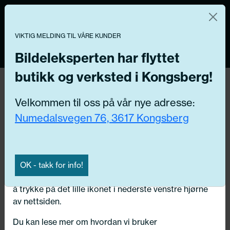
Norsk nettbutikk
Du kontrollerer dine egne data
MENY
0
VIKTIG MELDING TIL VÅRE KUNDER
Vi og våre forretningspartnere bruker teknologier,
inkludert informasjonskapsler/«cookies» til å samle
Bildeleksperten har flyttet
informasjon om deg for forskjellige formål, inkludert:
butikk og verksted i Kongsberg!
Tilbake
Funksjonelle, Statistiske, Markedsføring
Hjem
/
Dekk
/
Vinter pigg
Velkommen til oss på vår nye adresse:
Ved å trykke «Godta» gir du din tillatelse til alle disse
Numedalsvegen 76, 3617 Kongsberg
formålene. Du kan også velge formålet du vil
samtykke til ved å klikke på avmerkingsboksen ved
siden av formålet, og deretter trykke «Lagre
innstillingene».
OK - takk for info!
Du kan trekke tilbake samtykket ditt til enhver tid ved
å trykke på det lille ikonet i nederste venstre hjørne
av nettsiden.
Du kan lese mer om hvordan vi bruker