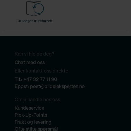
30 dager fri returrett
Kan vi hjelpe deg?
Chat med oss
Eller kontakt oss direkte
Tlf.:
+47 32 77 11 90
Epost:
post@bildeleksperten.no
Om å handle hos oss
Kundeservice
Pick-Up-Points
Frakt og levering
Ofte stilte spørsmål