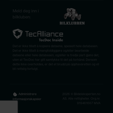
Meld deg inn i
bilkluben:
Det er ikke tillatt å kopiere dataene, spesielt hele databasen.
Det er ikke tillatt å mangfoldiggjøre og/eller bearbeide
dataene eller hele databasen, og/eller la tredje part gjøre det,
uten at TecDoc har gitt samtykke til det på forhånd. Dersom
dette ikke overholdes, er det et brudd på opphavsretten og vil
bli rettslig forfulgt.
2026 © Bildeleksperten.no
Administrere
AS. Alle rettigheter. Org.nr.
informasjonskapsler
919461667 MVA