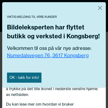
Norsk nettbutikk
Du kontrollerer dine egne data
MENY
0
VIKTIG MELDING TIL VÅRE KUNDER
Vi og våre forretningspartnere bruker teknologier,
inkludert informasjonskapsler/«cookies» til å samle
Bildeleksperten har flyttet
informasjon om deg for forskjellige formål, inkludert:
butikk og verksted i Kongsberg!
Funksjonelle, Statistiske, Markedsføring
Hjem
/ Bildeler / Vannpumpe for for drivbatteri
Velkommen til oss på vår nye adresse:
Ved å trykke «Godta» gir du din tillatelse til alle disse
Numedalsvegen 76, 3617 Kongsberg
formålene. Du kan også velge formålet du vil
Få riktig del til bilen din ved å legge inn
samtykke til ved å klikke på avmerkingsboksen ved
ditt reg.nr. her
siden av formålet, og deretter trykke «Lagre
innstillingene».
Søk
OK - takk for info!
N
Du kan trekke tilbake samtykket ditt til enhver tid ved
å trykke på det lille ikonet i nederste venstre hjørne
Velg kjøretøy
av nettsiden.
Du kan lese mer om hvordan vi bruker