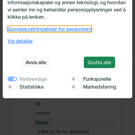
informasjonskapsler og annen teknologi, og hvordan
Drivverk
vi samler inn og behandler personopplysninger ved å
klikke på lenken.
Clutch
Googles retningslinjer for personvern
Fjæring / demping
Gir
Vis detaljer
Drivverk
Hjul/dekk
Avvis alle
Godta alle
Hybrid-/elektrisk drift
Batterimodul
Nødvendige
Funksjonelle
Drivbatteri
Statistiske
Markedsføring
Elektrisk motor
Gir
Inverter
Kjøling
Filter for for for drivbatteri