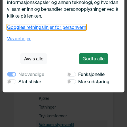
informasjonskapsler og annen teknologi, og hvordan
Drivverk
vi samler inn og behandler personopplysninger ved å
klikke på lenken.
Motor, Drivstoff og Eksos
Googles retningslinjer for personvern
Drivstoff system
Vis detaljer
Motorelektronikk/sensorer
Eksosrenser
Avvis alle
Godta alle
Eksosrensing
EGR-eksosstyring
Nødvendige
Funksjonelle
EGR-modul
Statistiske
Markedsføring
EGR-ventil
Kjøler
Tetninger
Trykkomformer
Vakuum styreventil