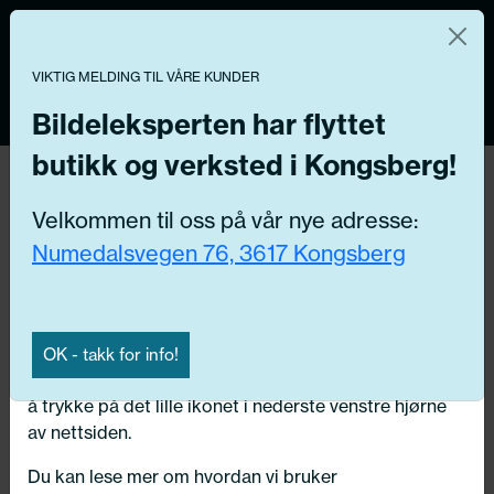
Norsk nettbutikk
Du kontrollerer dine egne data
MENY
0
VIKTIG MELDING TIL VÅRE KUNDER
Vi og våre forretningspartnere bruker teknologier,
inkludert informasjonskapsler/«cookies» til å samle
Bildeleksperten har flyttet
informasjon om deg for forskjellige formål, inkludert:
butikk og verksted i Kongsberg!
Funksjonelle, Statistiske, Markedsføring
Hjem
/ Bildeler / Vakuum styreventil
Velkommen til oss på vår nye adresse:
Ved å trykke «Godta» gir du din tillatelse til alle disse
Numedalsvegen 76, 3617 Kongsberg
formålene. Du kan også velge formålet du vil
Få riktig del til bilen din ved å legge inn
samtykke til ved å klikke på avmerkingsboksen ved
ditt reg.nr. her
siden av formålet, og deretter trykke «Lagre
innstillingene».
Søk
OK - takk for info!
N
Du kan trekke tilbake samtykket ditt til enhver tid ved
å trykke på det lille ikonet i nederste venstre hjørne
Velg kjøretøy
av nettsiden.
Du kan lese mer om hvordan vi bruker