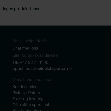
Ingen produkt funnet
Kan vi hjelpe deg?
Chat med oss
Eller kontakt oss direkte
Tlf.:
+47 32 77 11 90
Epost:
post@bildeleksperten.no
Om å handle hos oss
Kundeservice
Pick-Up-Points
Frakt og levering
Ofte stilte spørsmål
Salgbetingelser