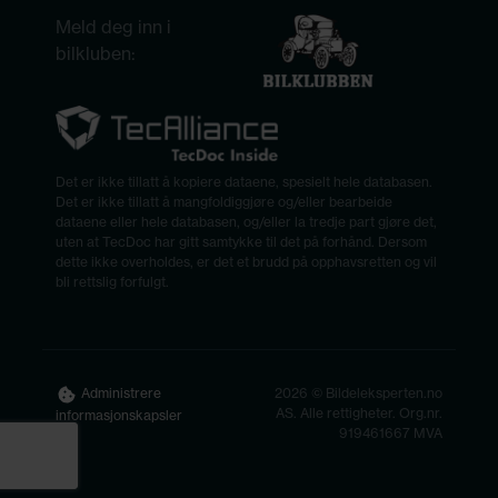
Meld deg inn i
bilkluben:
Det er ikke tillatt å kopiere dataene, spesielt hele databasen.
Det er ikke tillatt å mangfoldiggjøre og/eller bearbeide
dataene eller hele databasen, og/eller la tredje part gjøre det,
uten at TecDoc har gitt samtykke til det på forhånd. Dersom
dette ikke overholdes, er det et brudd på opphavsretten og vil
bli rettslig forfulgt.
2026 © Bildeleksperten.no
Administrere
AS. Alle rettigheter. Org.nr.
informasjonskapsler
919461667 MVA