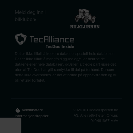
Meld deg inn i
bilkluben:
Det er ikke tillatt å kopiere dataene, spesielt hele databasen.
Det er ikke tillatt å mangfoldiggjøre og/eller bearbeide
dataene eller hele databasen, og/eller la tredje part gjøre det,
uten at TecDoc har gitt samtykke til det på forhånd. Dersom
dette ikke overholdes, er det et brudd på opphavsretten og vil
bli rettslig forfulgt.
2026 © Bildeleksperten.no
Administrere
AS. Alle rettigheter. Org.nr.
informasjonskapsler
919461667 MVA