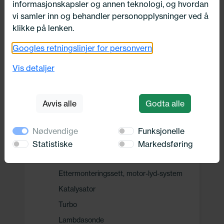
informasjonskapsler og annen teknologi, og hvordan
Drivverk
vi samler inn og behandler personopplysninger ved å
klikke på lenken.
Motor, Drivstoff og Eksos
Googles retningslinjer for personvern
Drivstoff system
Vis detaljer
Drivstofftilførselssystem
Remdrift
Avvis alle
Godta alle
Eksosanlegg
Eksospotte
Nødvendige
Funksjonelle
Eksospottesystem komplett
Statistiske
Markedsføring
Eksosspjeld
Ettermonteringssett, motor-lyd-system
Katalysator
Turbo
Lambdasonde