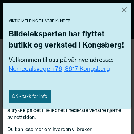
Norsk nettbutikk
Du kontrollerer dine egne data
MENY
0
VIKTIG MELDING TIL VÅRE KUNDER
Vi og våre forretningspartnere bruker teknologier,
inkludert informasjonskapsler/«cookies» til å samle
Bildeleksperten har flyttet
informasjon om deg for forskjellige formål, inkludert:
butikk og verksted i Kongsberg!
Funksjonelle, Statistiske, Markedsføring
Hjem
/ Bildeler / Rør
Velkommen til oss på vår nye adresse:
Ved å trykke «Godta» gir du din tillatelse til alle disse
Numedalsvegen 76, 3617 Kongsberg
formålene. Du kan også velge formålet du vil
Få riktig del til bilen din ved å legge inn
samtykke til ved å klikke på avmerkingsboksen ved
ditt reg.nr. her
siden av formålet, og deretter trykke «Lagre
innstillingene».
Søk
OK - takk for info!
N
Du kan trekke tilbake samtykket ditt til enhver tid ved
å trykke på det lille ikonet i nederste venstre hjørne
Velg kjøretøy
av nettsiden.
Du kan lese mer om hvordan vi bruker