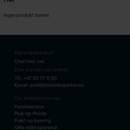
Ingen produkt funnet
Kan vi hjelpe deg?
Chat med oss
Eller kontakt oss direkte
Tlf.:
+47 32 77 11 90
Epost:
post@bildeleksperten.no
Om å handle hos oss
Kundeservice
Pick-Up-Points
Frakt og levering
Ofte stilte spørsmål