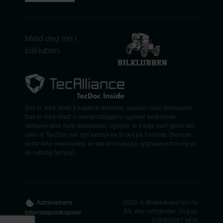
Meld deg inn i
bilkluben:
Det er ikke tillatt å kopiere dataene, spesielt hele databasen.
Det er ikke tillatt å mangfoldiggjøre og/eller bearbeide
dataene eller hele databasen, og/eller la tredje part gjøre det,
uten at TecDoc har gitt samtykke til det på forhånd. Dersom
dette ikke overholdes, er det et brudd på opphavsretten og vil
bli rettslig forfulgt.
2026 © Bildeleksperten.no
Administrere
AS. Alle rettigheter. Org.nr.
informasjonskapsler
919461667 MVA