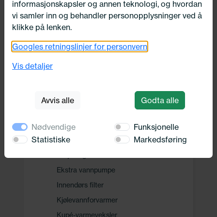
informasjonskapsler og annen teknologi, og hvordan
Drivverk
vi samler inn og behandler personopplysninger ved å
klikke på lenken.
Motor, Drivstoff og Eksos
Googles retningslinjer for personvern
Vis detaljer
Oppvarming, Kjøling og Elektrisk
Elektrisitet
Avvis alle
Godta alle
Kjøling
Tenning-/glødeanlegg
Nødvendige
Funksjonelle
Statistiske
Markedsføring
Varmeelement/ventilasjon
Betjeningselementer
Ekstra vannpumpe
Innendørs filter
Kjølevannforvarmer
Kupé-varmeveksler