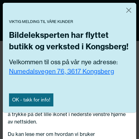
Norsk nettbutikk
Du kontrollerer dine egne data
MENY
0
VIKTIG MELDING TIL VÅRE KUNDER
Vi og våre forretningspartnere bruker teknologier,
inkludert informasjonskapsler/«cookies» til å samle
Bildeleksperten har flyttet
informasjon om deg for forskjellige formål, inkludert:
butikk og verksted i Kongsberg!
Funksjonelle, Statistiske, Markedsføring
Hjem
/ Bildeler / Pneumatiske fjær
Velkommen til oss på vår nye adresse:
Ved å trykke «Godta» gir du din tillatelse til alle disse
Numedalsvegen 76, 3617 Kongsberg
formålene. Du kan også velge formålet du vil
Få riktig del til bilen din ved å legge inn
samtykke til ved å klikke på avmerkingsboksen ved
ditt reg.nr. her
siden av formålet, og deretter trykke «Lagre
innstillingene».
Søk
OK - takk for info!
N
Du kan trekke tilbake samtykket ditt til enhver tid ved
å trykke på det lille ikonet i nederste venstre hjørne
Velg kjøretøy
av nettsiden.
Du kan lese mer om hvordan vi bruker