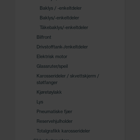
Baklys / -enkeltdeler
Baklys/-enkeltdeler
Tåkebaklys/-enkeltdeler
Bilfront
Drivstofftank-/enkeltdeler
Elektrisk motor
Glassruter/speil
Karosserideler / skvettskjerm /
støtfanger
Kjøretøylakk
Lys
Pneumatiske fjær
Reservehjulholder
Totalgrafikk karosserideler