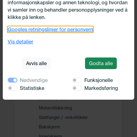
informasjonskapsler og annen teknologi, og hvordan
Drivverk
vi samler inn og behandler personopplysninger ved å
klikke på lenken.
Motor, Drivstoff og Eksos
Googles retningslinjer for personvern
Vis detaljer
Oppvarming, Kjøling og Elektrisk
Avvis alle
Godta alle
Karosseri, tilbehør og diverse
Karosseri
Nødvendige
Funksjonelle
Statistiske
Markedsføring
Bilens bakdel
Bakluke / lokk
Motorotildekning
Støtfanger / -enkeltdeler
Bakskjerm
Innerskjerm