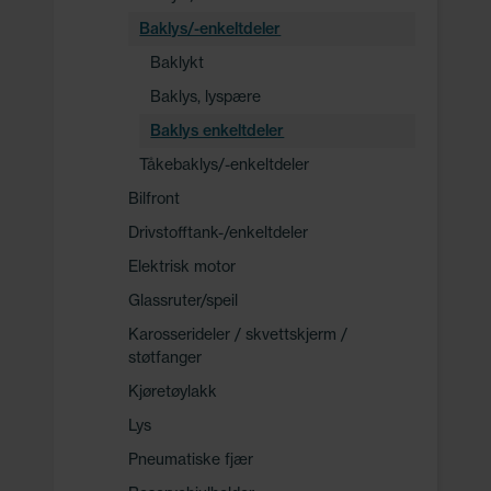
Baklys/-enkeltdeler
Baklykt
Baklys, lyspære
Baklys enkeltdeler
Tåkebaklys/-enkeltdeler
Bilfront
Drivstofftank-/enkeltdeler
Elektrisk motor
Glassruter/speil
Karosserideler / skvettskjerm /
støtfanger
Kjøretøylakk
Lys
Pneumatiske fjær