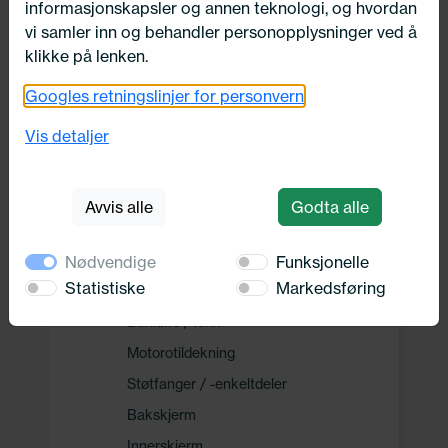
informasjonskapsler og annen teknologi, og hvordan
Drivverk
vi samler inn og behandler personopplysninger ved å
klikke på lenken.
Motor, Drivstoff og Eksos
Googles retningslinjer for personvern
Vis detaljer
Oppvarming, Kjøling og Elektrisk
Avvis alle
Godta alle
Karosseri, tilbehør og diverse
Karosseri
Nødvendige
Funksjonelle
Statistiske
Markedsføring
Bilens bakdel
Bakluke / lokk
Motorotildekning
Støtfanger / -enkeltdeler
Bakskjerm
Innerskjerm