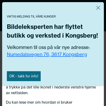
Norsk nettbutikk
Du kontrollerer dine egne data
MENY
0
VIKTIG MELDING TIL VÅRE KUNDER
Vi og våre forretningspartnere bruker teknologier,
inkludert informasjonskapsler/«cookies» til å samle
Bildeleksperten har flyttet
informasjon om deg for forskjellige formål, inkludert:
butikk og verksted i Kongsberg!
Funksjonelle, Statistiske, Markedsføring
Hjem
/ Bildeler / Baklys enkeltdeler
Velkommen til oss på vår nye adresse:
Ved å trykke «Godta» gir du din tillatelse til alle disse
Numedalsvegen 76, 3617 Kongsberg
formålene. Du kan også velge formålet du vil
Få riktig del til bilen din ved å legge inn
samtykke til ved å klikke på avmerkingsboksen ved
ditt reg.nr. her
siden av formålet, og deretter trykke «Lagre
innstillingene».
Søk
OK - takk for info!
N
Du kan trekke tilbake samtykket ditt til enhver tid ved
å trykke på det lille ikonet i nederste venstre hjørne
Velg kjøretøy
av nettsiden.
Du kan lese mer om hvordan vi bruker