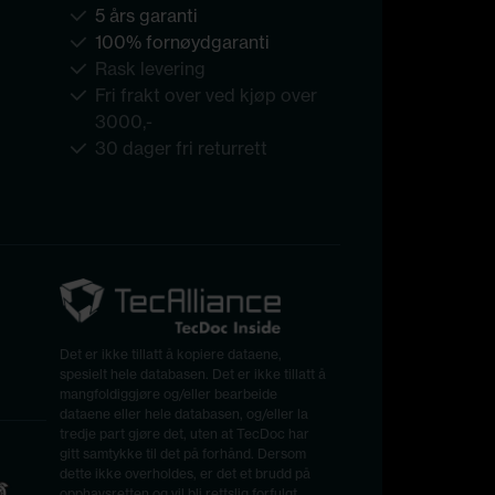
5 års garanti
100% fornøydgaranti
Rask levering
Fri frakt over ved kjøp over
3000,-
30 dager fri returrett
Det er ikke tillatt å kopiere dataene,
spesielt hele databasen. Det er ikke tillatt å
mangfoldiggjøre og/eller bearbeide
dataene eller hele databasen, og/eller la
tredje part gjøre det, uten at TecDoc har
gitt samtykke til det på forhånd. Dersom
dette ikke overholdes, er det et brudd på
opphavsretten og vil bli rettslig forfulgt.