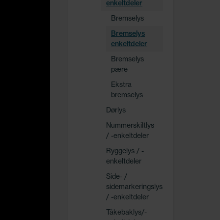
enkeltdeler
Bremselys
Bremselys
enkeltdeler
Bremselys
pære
Ekstra
bremselys
Dørlys
Nummerskiltlys
/ -enkeltdeler
Ryggelys / -
enkeltdeler
Side- /
sidemarkeringslys
/ -enkeltdeler
Tåkebaklys/-