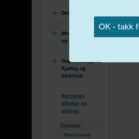
Vis detaljer
Drivverk
OK - takk f
Motor, Drivstoff
og Eksos
Nødvend
Oppvarming,
Kjøling og
Elektrisk
Karosseri,
tilbehør og
diverse
Karosseri
Bilens bakdel