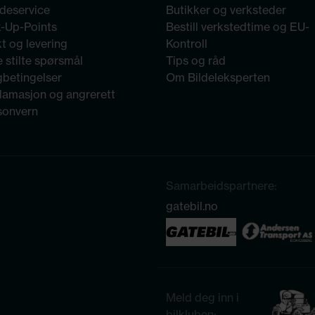
deservice
Butikker og verksteder
k-Up-Points
Bestill verkstedtime og EU-
t og levering
Kontroll
 stilte spørsmål
Tips og råd
gbetingelser
Om Bildeleksperten
lamasjon og angrerett
sonvern
Samarbeidspartnere:
gatebil.no
Meld deg inn i
bilkluben: