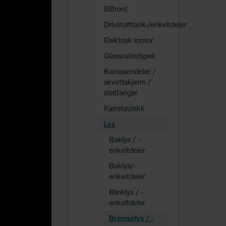
Bilfront
Drivstofftank-/enkeltdeler
Elektrisk motor
Glassruter/speil
Karosserideler /
skvettskjerm /
støtfanger
Kjøretøylakk
Lys
Baklys / -
enkeltdeler
Baklys/-
enkeltdeler
Blinklys / -
enkeltdeler
Bremselys / -