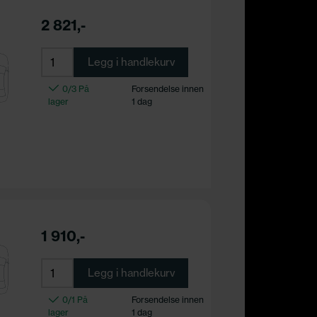
2 821,-
Legg i handlekurv
0/3 På
Forsendelse innen
lager
1 dag
1 910,-
Legg i handlekurv
0/1 På
Forsendelse innen
lager
1 dag