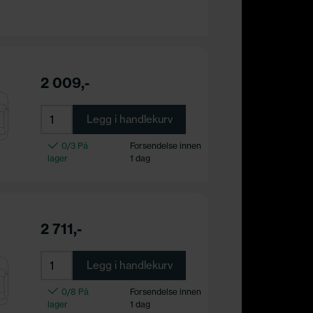
2 009,-
Legg i handlekurv
0/3 På
Forsendelse innen
lager
1 dag
2 711,-
Legg i handlekurv
0/8 På
Forsendelse innen
lager
1 dag