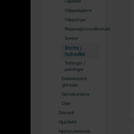
Oljefilter
Oljepeilepinne
Oljepumpe
Reparasjon/vedlikehold
Sensor
Styring /
hydraulikk
Tetninger /
pakninger
Dobbelclutch
girkasse
Girmekanisme
Oljer
Drivverk
Hjul/dekk
Hybrid-/elektrisk