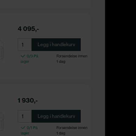
4 095,-
Legg i handlekurv
0/3 På
Forsendelse innen
lager
1 dag
1 930,-
Legg i handlekurv
0/1 På
Forsendelse innen
lager
1 dag