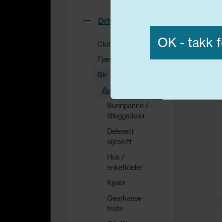
Vis detaljer
Drivverk
OK - takk f
Clutch
Fjæring / demping
Gir
Nødvend
Automatgir
Bunnpanne / -
tilleggsdeler
Delesett
oljeskift
Hus /
enkeltdeler
Kjøler
Gearkasse
feste