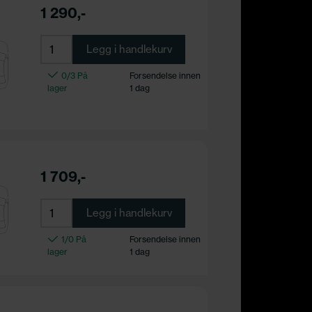
1 290,-
Legg i handlekurv
0/3 På
Forsendelse innen
lager
1 dag
1 709,-
Legg i handlekurv
1/0 På
Forsendelse innen
lager
1 dag