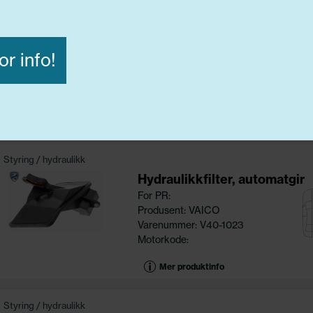
Styring / hydraulikk
Hydraulikkfilter, automatgir
For PR:
or info!
Produsent: VAICO
Avvis alle
Godta alle
Varenummer: V30-0454
Motorkode:
ige
Funksjonelle
Statistiske
Mer produktinfo
Styring / hydraulikk
Hydraulikkfilter, automatgir
For PR:
Produsent: VAICO
Varenummer: V40-1023
Motorkode:
Mer produktinfo
Styring / hydraulikk