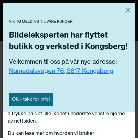
Norsk nettbutikk
Du kontrollerer dine egne data
MENY
0
VIKTIG MELDING TIL VÅRE KUNDER
Vi og våre forretningspartnere bruker teknologier,
inkludert informasjonskapsler/«cookies» til å samle
Bildeleksperten har flyttet
informasjon om deg for forskjellige formål, inkludert:
butikk og verksted i Kongsberg!
Funksjonelle, Statistiske, Markedsføring
Hjem
/ Bildeler / Styre enheter
Velkommen til oss på vår nye adresse:
Ved å trykke «Godta» gir du din tillatelse til alle disse
Numedalsvegen 76, 3617 Kongsberg
formålene. Du kan også velge formålet du vil
Få riktig del til bilen din ved å legge inn
samtykke til ved å klikke på avmerkingsboksen ved
ditt reg.nr. her
siden av formålet, og deretter trykke «Lagre
innstillingene».
Søk
OK - takk for info!
N
Du kan trekke tilbake samtykket ditt til enhver tid ved
å trykke på det lille ikonet i nederste venstre hjørne
Velg kjøretøy
av nettsiden.
Du kan lese mer om hvordan vi bruker