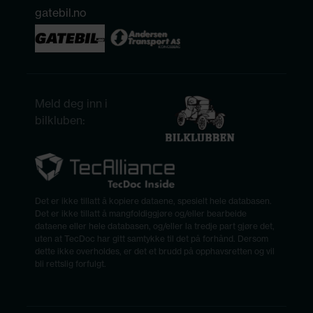
gatebil.no
Meld deg inn i
bilkluben:
Det er ikke tillatt å kopiere dataene, spesielt hele databasen.
Det er ikke tillatt å mangfoldiggjøre og/eller bearbeide
dataene eller hele databasen, og/eller la tredje part gjøre det,
uten at TecDoc har gitt samtykke til det på forhånd. Dersom
dette ikke overholdes, er det et brudd på opphavsretten og vil
bli rettslig forfulgt.