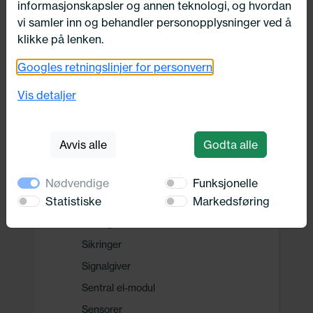
informasjonskapsler og annen teknologi, og hvordan
Drivverk
vi samler inn og behandler personopplysninger ved å
klikke på lenken.
Motor, Drivstoff og Eksos
Googles retningslinjer for personvern
Vis detaljer
Oppvarming, Kjøling og Elektrisk
Elektrisitet
Avvis alle
Godta alle
Batteri
Multifunksjonsrelé
Nødvendige
Funksjonelle
Statistiske
Markedsføring
Spenningstransformator
Sikringsboks/-holder
Sikringer
Signalgiver
Sentral el-modul
Sensorer