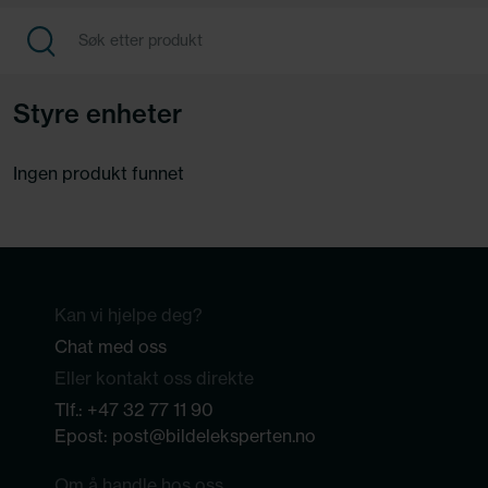
Styre enheter
Ingen produkt funnet
Kan vi hjelpe deg?
Chat med oss
Eller kontakt oss direkte
Tlf.:
+47 32 77 11 90
Epost:
post@bildeleksperten.no
Om å handle hos oss