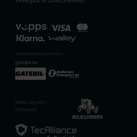
Vintergata 19, 3048 Drammen
Samarbeidspartnere:
gatebil.no
Meld deg inn i
bilkluben: