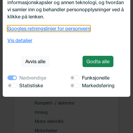
informasjonskapsler og annen teknologi, og hvordan
Drivverk
vi samler inn og behandler personopplysninger ved å
klikke på lenken.
Motor, Drivstoff og Eksos
Googles retningslinjer for personvern
Drivstoff system
Vis detaljer
Drivstofftilførselssystem
Remdrift
Avvis alle
Godta alle
Eksosanlegg
Ureainnsprøytning
Nødvendige
Funksjonelle
Motor
Statistiske
Markedsføring
Delesett oljeskift
Komplett- / delmotor
Innsug
Motor elektrikk
Motorfester