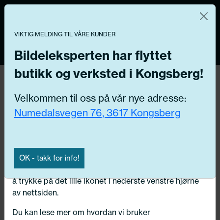
Norsk nettbutikk
Du kontrollerer dine egne data
MENY
0
VIKTIG MELDING TIL VÅRE KUNDER
Vi og våre forretningspartnere bruker teknologier,
inkludert informasjonskapsler/«cookies» til å samle
Bildeleksperten har flyttet
informasjon om deg for forskjellige formål, inkludert:
butikk og verksted i Kongsberg!
Funksjonelle, Statistiske, Markedsføring
Hjem
/ Bildeler / Ventiler, avgassresirkulering
Velkommen til oss på vår nye adresse:
Ved å trykke «Godta» gir du din tillatelse til alle disse
Numedalsvegen 76, 3617 Kongsberg
formålene. Du kan også velge formålet du vil
Få riktig del til bilen din ved å legge inn
samtykke til ved å klikke på avmerkingsboksen ved
ditt reg.nr. her
siden av formålet, og deretter trykke «Lagre
innstillingene».
Søk
OK - takk for info!
N
Du kan trekke tilbake samtykket ditt til enhver tid ved
å trykke på det lille ikonet i nederste venstre hjørne
Velg kjøretøy
av nettsiden.
Du kan lese mer om hvordan vi bruker