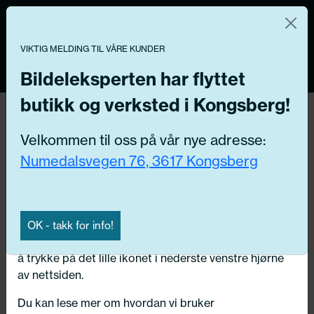
Norsk nettbutikk
Du kontrollerer dine egne data
MENY
0
VIKTIG MELDING TIL VÅRE KUNDER
Vi og våre forretningspartnere bruker teknologier,
inkludert informasjonskapsler/«cookies» til å samle
Bildeleksperten har flyttet
informasjon om deg for forskjellige formål, inkludert:
butikk og verksted i Kongsberg!
Funksjonelle, Statistiske, Markedsføring
Hjem
/ Bildeler / Ryggelys pære
Velkommen til oss på vår nye adresse:
Ved å trykke «Godta» gir du din tillatelse til alle disse
Numedalsvegen 76, 3617 Kongsberg
formålene. Du kan også velge formålet du vil
Få riktig del til bilen din ved å legge inn
samtykke til ved å klikke på avmerkingsboksen ved
ditt reg.nr. her
siden av formålet, og deretter trykke «Lagre
innstillingene».
Søk
OK - takk for info!
N
Du kan trekke tilbake samtykket ditt til enhver tid ved
å trykke på det lille ikonet i nederste venstre hjørne
Velg kjøretøy
av nettsiden.
Du kan lese mer om hvordan vi bruker