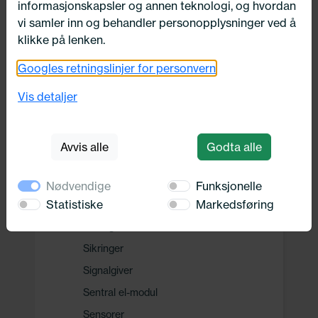
informasjonskapsler og annen teknologi, og hvordan
Drivverk
vi samler inn og behandler personopplysninger ved å
klikke på lenken.
Motor, Drivstoff og Eksos
Googles retningslinjer for personvern
Vis detaljer
Oppvarming, Kjøling og Elektrisk
Elektrisitet
Avvis alle
Godta alle
Batteri
Multifunksjonsrelé
Nødvendige
Funksjonelle
Statistiske
Markedsføring
Spenningstransformator
Sikringsboks/-holder
Sikringer
Signalgiver
Sentral el-modul
Sensorer