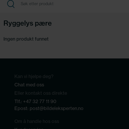
Ryggelys pære
Ingen produkt funnet
Kan vi hjelpe deg?
Chat med oss
Eller kontakt oss direkte
Tlf.:
+47 32 77 11 90
Epost:
post@bildeleksperten.no
Om å handle hos oss