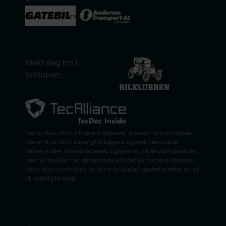
Meld deg inn i
bilkluben:
Det er ikke tillatt å kopiere dataene, spesielt hele databasen.
Det er ikke tillatt å mangfoldiggjøre og/eller bearbeide
dataene eller hele databasen, og/eller la tredje part gjøre det,
uten at TecDoc har gitt samtykke til det på forhånd. Dersom
dette ikke overholdes, er det et brudd på opphavsretten og vil
bli rettslig forfulgt.