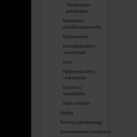
Tåkebaklys/-
enkeltdeler
Kabelsett/-
enkeltkomponenter
Instrumenter
Hovedlyskaster /
-enkeltdeler
Horn
Hjelpelyskaster /
-enkeltdeler
Dynamo /
enkeltdeler
Styre enheter
Kjøling
Tenning-/glødeanlegg
Varmeelement/ventilasjon