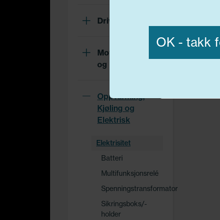
Vis detaljer
Drivverk
OK - takk f
Motor, Drivstoff
og Eksos
Nødvend
Oppvarming,
Kjøling og
Elektrisk
Elektrisitet
Batteri
Multifunksjonsrelé
Spenningstransformator
Sikringsboks/-
holder