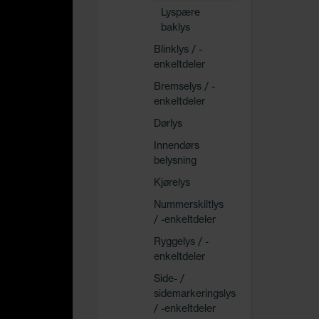
Lyspære
baklys
Blinklys / -
enkeltdeler
Bremselys / -
enkeltdeler
Dørlys
Innendørs
belysning
Kjørelys
Nummerskiltlys
/ -enkeltdeler
Ryggelys / -
enkeltdeler
Side- /
sidemarkeringslys
/ -enkeltdeler