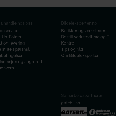
å handle hos oss
Bildeleksperten.no
deservice
Butikker og verksteder
k-Up-Points
Bestill verkstedtime og EU-
t og levering
Kontroll
 stilte spørsmål
Tips og råd
gbetingelser
Om Bildeleksperten
lamasjon og angrerett
sonvern
Samarbeidspartnere:
gatebil.no