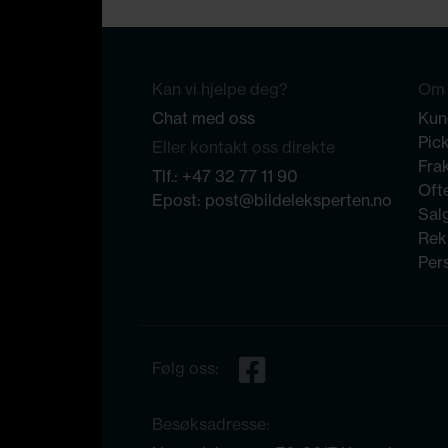
Kan vi hjelpe deg?
Om 
Chat med oss
Kun
Pic
Eller kontakt oss direkte
Frak
Tlf.:
+47 32 77 11 90
Ofte
Epost:
post@bildeleksperten.no
Sal
Rek
Per
Følg oss:
Besøksadresse: