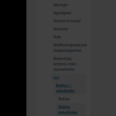
Sikringer
Signalgiver
Sentral el-modul
Sensorer
Relé
Multifunksjonsbryter
/betjeningsenhet
Belysnings-
brytere/-relè/-
styreenheter
Lys
Baklys / -
enkeltdeler
Baklys
Baklys
enkeltdeler