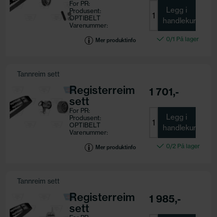
For PR:
Legg i
Produsent:
OPTIBELT
handlekurv
Varenummer:
KT 1001
0/1 På lager
Motorkode:
Mer produktinfo
Tannreim sett
Registerreim
1 701,-
sett
For PR:
Legg i
Produsent:
OPTIBELT
handlekurv
Varenummer:
KT 1107
0/2 På lager
Motorkode:
Mer produktinfo
Tannreim sett
Registerreim
1 985,-
sett