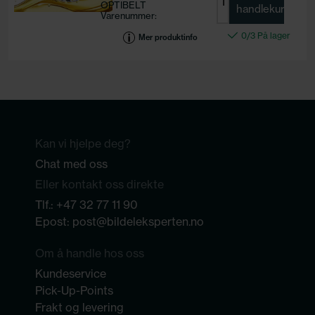
OPTIBELT
handlekurv
Varenummer:
KT 1733
0/3 På lager
Motorkode:
Mer produktinfo
Bredde
[mm]: 16
Kan vi hjelpe deg?
Chat med oss
Eller kontakt oss direkte
Tlf.:
+47 32 77 11 90
Epost:
post@bildeleksperten.no
Om å handle hos oss
Kundeservice
Pick-Up-Points
Frakt og levering