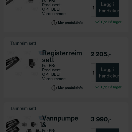
For PR:
Legg i
Produsent:
OPTIBELT
handlekurv
Varenummer:
KT 1436
0/2 På lager
Motorkode:
Mer produktinfo
Tannreim sett
Registerreim
2 205,-
sett
For PR:
Legg i
Produsent:
OPTIBELT
handlekurv
Varenummer:
KT 1434
0/2 På lager
Motorkode:
Mer produktinfo
Tannreim sett
Vannpumpe
3 990,-
&
registerreim
For PR: