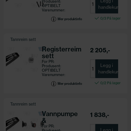
Legg i
Produsent:
sett
OPTIBELT
handlekurv
Varenummer:
KT 1237W3
0/3 På lager
Motorkode:
Mer produktinfo
Tannreim sett
Registerreim
2 205,-
sett
For PR:
Legg i
Produsent:
OPTIBELT
handlekurv
Varenummer:
KT 1508
0/2 På lager
Motorkode:
Mer produktinfo
Tannreim sett
Vannpumpe
1 838,-
&
registerreim
For PR:
Legg i
Produsent: