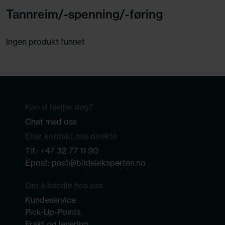
Tannreim/-spenning/-føring
Ingen produkt funnet
Kan vi hjelpe deg?
Chat med oss
Eller kontakt oss direkte
Tlf.:
+47 32 77 11 90
Epost:
post@bildeleksperten.no
Om å handle hos oss
Kundeservice
Pick-Up-Points
Frakt og levering