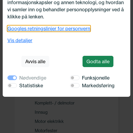
informasjonskapsler og annen teknologi, og hvordan
Drivverk
vi samler inn og behandler personopplysninger ved å
klikke på lenken.
Motor, Drivstoff og Eksos
Googles retningslinjer for personvern
Drivstoff system
Vis detaljer
Drivstofftilførselssystem
Remdrift
Avvis alle
Godta alle
Eksosanlegg
Ureainnsprøytning
Nødvendige
Funksjonelle
Motor
Statistiske
Markedsføring
Delesett oljeskift
Komplett- / delmotor
Innsug
Motor elektrikk
Motorfester