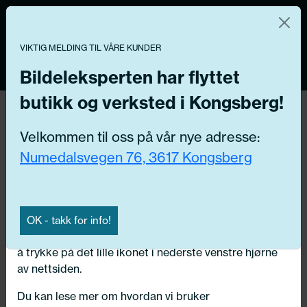
Norsk nettbutikk
Du kontrollerer dine egne data
MENY
0
VIKTIG MELDING TIL VÅRE KUNDER
Vi og våre forretningspartnere bruker teknologier,
inkludert informasjonskapsler/«cookies» til å samle
Bildeleksperten har flyttet
informasjon om deg for forskjellige formål, inkludert:
butikk og verksted i Kongsberg!
Funksjonelle, Statistiske, Markedsføring
Hjem
/ Bildeler / Tannreim/-spenning/-føring
Velkommen til oss på vår nye adresse:
Ved å trykke «Godta» gir du din tillatelse til alle disse
Numedalsvegen 76, 3617 Kongsberg
formålene. Du kan også velge formålet du vil
Få riktig del til bilen din ved å legge inn
samtykke til ved å klikke på avmerkingsboksen ved
ditt reg.nr. her
siden av formålet, og deretter trykke «Lagre
innstillingene».
Søk
OK - takk for info!
N
Du kan trekke tilbake samtykket ditt til enhver tid ved
å trykke på det lille ikonet i nederste venstre hjørne
Velg kjøretøy
av nettsiden.
Du kan lese mer om hvordan vi bruker