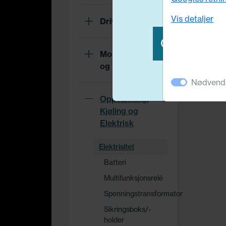
Vis detaljer
Drivverk
OK - takk f
Motor, Drivstoff
og Eksos
Nødvend
Oppvarming,
Kjøling og
Elektrisk
Elektrisitet
Batteri
Multifunksjonsrelé
Spenningstransformator
Sikringsboks/-
holder