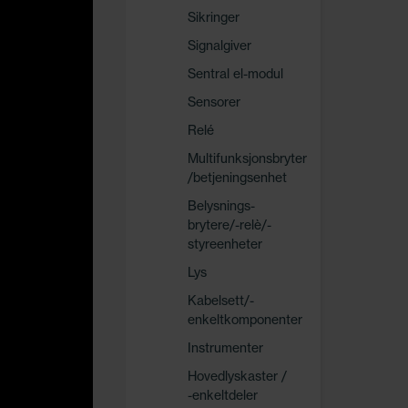
Sikringer
Signalgiver
Sentral el-modul
Sensorer
Relé
Multifunksjonsbryter
/betjeningsenhet
Belysnings-
brytere/-relè/-
styreenheter
Lys
Kabelsett/-
enkeltkomponenter
Instrumenter
Hovedlyskaster /
-enkeltdeler