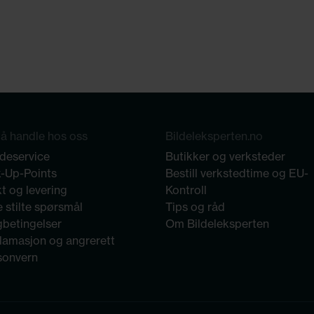
å handle hos oss
Bildeleksperten.no
deservice
Butikker og verksteder
k-Up-Points
Bestill verkstedtime og EU-
t og levering
Kontroll
 stilte spørsmål
Tips og råd
gbetingelser
Om Bildeleksperten
lamasjon og angrerett
sonvern