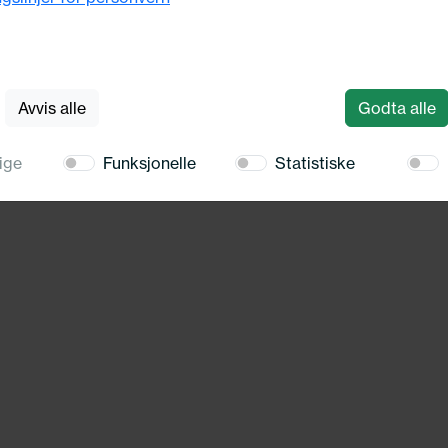
or info!
Avvis alle
Godta alle
ige
Funksjonelle
Statistiske