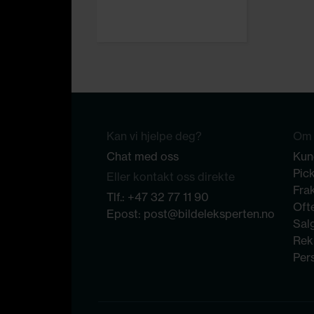
Kan vi hjelpe deg?
Om 
Chat med oss
Kun
Pic
Eller kontakt oss direkte
Frak
Tlf.:
+47 32 77 11 90
Ofte
Epost:
post@bildeleksperten.no
Sal
Rek
Per