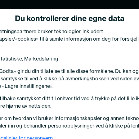
Du kontrollerer dine egne data
Kjøretøy
retningspartnere bruker teknologier, inkludert
psler/«cookies» til å samle informasjon om deg for forskjell
NG TIL VÅRE KUNDER
Statistiske, Markedsføring
eksperten har flyttet
odta» gir du din tillatelse til alle disse formålene. Du kan o
l samtykke til ved å klikke på avmerkingsboksen ved siden av
ksted i Kongsberg!
 «Lagre innstillingene».
Tåkelyskaster / -enkeltdeler
ilbake samtykket ditt til enhver tid ved å trykke på det lille i
re hjørne av nettsiden.
n til oss på vår nye adres
r om hvordan vi bruker informasjonskapsler og annen tekno
ngen produkt funnet
svegen 76, 3617 Kongsber
ler inn og behandler personopplysninger ved å klikke på len
gslinjer for personvern