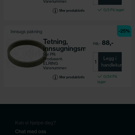
Varenummer:
427.130
0/3 På lager
Motorkode:
Mer produktinfo
-25%
Innsugs pakning
Tetning,
88,-
118,-
innsugningsmanifold
For PR:
Legg i
Produsent:
ELRING
handlekurv
Varenummer:
341.080
0/24 På
Motorkode:
Mer produktinfo
lager
Kan vi hjelpe deg?
Chat med oss