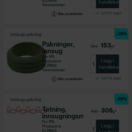
ELRING
handlekurv
Varenummer:
584.990
4/3 På lager
Motorkode:
Mer produktinfo
BNZ
-25%
Innsugs pakning
Pakninger,
153,-
204,-
innsug
For PR:
Legg i
Produsent:
ELRING
handlekurv
Varenummer:
240.120
0/4 På lager
Motorkode:
Mer produktinfo
-25%
Innsugs pakning
Tetning,
305,-
406,-
innsugningsmanifold
For PR:
Legg i
Produsent:
ELRING