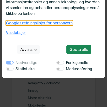
informasjonskapsler og annen teknologi, og hvordan
Drivverk
vi samler inn og behandler personopplysninger ved å
klikke på lenken.
Motor, Drivstoff og Eksos
Googles retningslinjer for personvern
Drivstoff system
Vis detaljer
Drivstofftilførselssystem
Remdrift
Avvis alle
Godta alle
Eksosanlegg
Ureainnsprøytning
Nødvendige
Funksjonelle
Motor
Statistiske
Markedsføring
Delesett oljeskift
Komplett- / delmotor
Innsug
Motor elektrikk
Motorfester