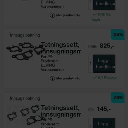
ELRING
handlekurv
Varenummer:
475.931
0/10 På
Motorkode:
Mer produktinfo
lager
-25%
Innsugs pakning
Tetningssett,
825,-
1 100,-
innsugningsmanifold
For PR:
Legg i
Produsent:
ELRING
handlekurv
Varenummer:
217.460
0/4 På lager
Motorkode:
Mer produktinfo
-25%
Innsugs pakning
Tetningssett,
145,-
194,-
innsugningsmanifold
For PR:
Legg i
Produsent: