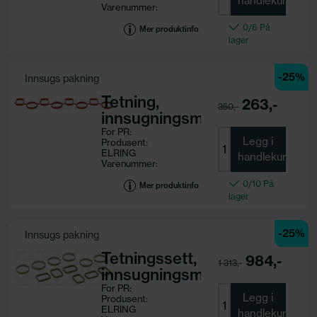
handlekurv
Varenummer:
246.150
0/6 På
Motorkode:
Mer produktinfo
lager
-25%
Innsugs pakning
Tetning,
263,-
350,-
innsugningsmanifold
For PR:
Legg i
Produsent:
ELRING
handlekurv
Varenummer:
236.320
0/10 På
Motorkode:
Mer produktinfo
lager
-25%
Innsugs pakning
Tetningssett,
984,-
1 313,-
innsugningsmanifold
For PR:
Legg i
Produsent:
ELRING
handlekurv