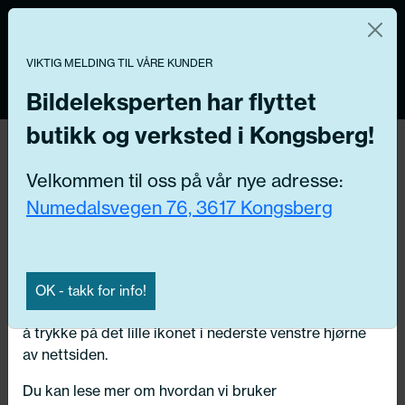
Norsk nettbutikk
Du kontrollerer dine egne data
MENY
VIKTIG MELDING TIL VÅRE KUNDER
0
Vi og våre forretningspartnere bruker teknologier,
inkludert informasjonskapsler/«cookies» til å samle
Bildeleksperten har flyttet
informasjon om deg for forskjellige formål, inkludert:
butikk og verksted i Kongsberg!
Funksjonelle, Statistiske, Markedsføring
Hjem
/ Bildeler / Innsugs pakning
Velkommen til oss på vår nye adresse:
Ved å trykke «Godta» gir du din tillatelse til alle disse
Numedalsvegen 76, 3617 Kongsberg
formålene. Du kan også velge formålet du vil
Få riktig del til bilen din ved å legge inn
samtykke til ved å klikke på avmerkingsboksen ved
ditt reg.nr. her
siden av formålet, og deretter trykke «Lagre
innstillingene».
Søk
OK - takk for info!
N
Du kan trekke tilbake samtykket ditt til enhver tid ved
å trykke på det lille ikonet i nederste venstre hjørne
Velg kjøretøy
av nettsiden.
Du kan lese mer om hvordan vi bruker