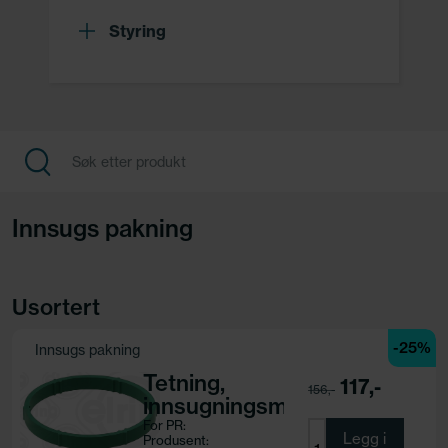
Styring
Innsugs pakning
Usortert
-25%
Innsugs pakning
Tetning,
117,-
156,-
innsugningsmanifold
For PR:
Legg i
Produsent: