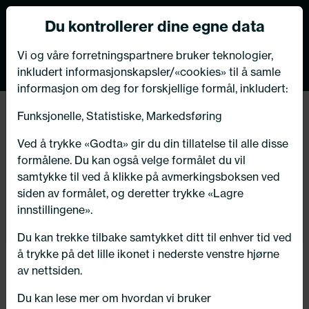
Norsk nettbutikk
Du kontrollerer dine egne data
MENY
0
VIKTIG MELDING TIL VÅRE KUNDER
Vi og våre forretningspartnere bruker teknologier,
inkludert informasjonskapsler/«cookies» til å samle
Bildeleksperten har flyttet
informasjon om deg for forskjellige formål, inkludert:
butikk og verksted i Kongsberg!
Funksjonelle, Statistiske, Markedsføring
Hjem
/ Bildeler / Oljeslanger / -ledninger
Velkommen til oss på vår nye adresse:
Ved å trykke «Godta» gir du din tillatelse til alle disse
Numedalsvegen 76, 3617 Kongsberg
formålene. Du kan også velge formålet du vil
Få riktig del til bilen din ved å legge inn
samtykke til ved å klikke på avmerkingsboksen ved
ditt reg.nr. her
siden av formålet, og deretter trykke «Lagre
innstillingene».
Søk
OK - takk for info!
N
Du kan trekke tilbake samtykket ditt til enhver tid ved
å trykke på det lille ikonet i nederste venstre hjørne
Velg kjøretøy
av nettsiden.
Du kan lese mer om hvordan vi bruker