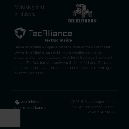
Meld deg inn i
bilkluben:
Det er ikke tillatt å kopiere dataene, spesielt hele databasen.
Det er ikke tillatt å mangfoldiggjøre og/eller bearbeide
dataene eller hele databasen, og/eller la tredje part gjøre det,
uten at TecDoc har gitt samtykke til det på forhånd. Dersom
dette ikke overholdes, er det et brudd på opphavsretten og vil
bli rettslig forfulgt.
2026 © Bildeleksperten.no
Administrere
AS. Alle rettigheter. Org.nr.
informasjonskapsler
919461667 MVA