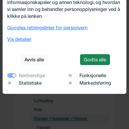
informasjonskapsler og annen teknologi, og hvordan
Drivverk
vi samler inn og behandler personopplysninger ved å
klikke på lenken.
Motor, Drivstoff og Eksos
Googles retningslinjer for personvern
Vis detaljer
Oppvarming, Kjøling og Elektrisk
Elektrisitet
Avvis alle
Godta alle
Kjøling
Bryter / sensor
Nødvendige
Funksjonelle
Statistiske
Markedsføring
Frostvæske
Kjølevifte, radiator
Luftkjøling
Relé
Slanger / ledninger / flenser
Flenser