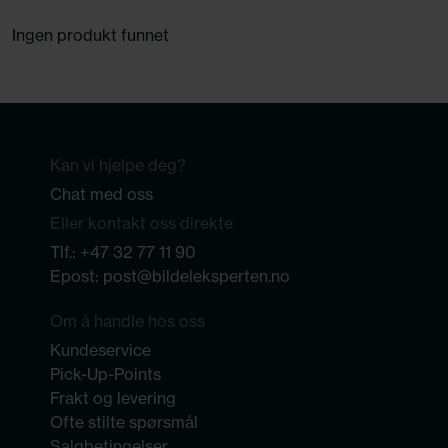
Ingen produkt funnet
Kan vi hjelpe deg?
Chat med oss
Eller kontakt oss direkte
Tlf.:
+47 32 77 11 90
Epost:
post@bildeleksperten.no
Om å handle hos oss
Kundeservice
Pick-Up-Points
Frakt og levering
Ofte stilte spørsmål
Salgbetingelser