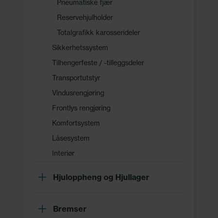
Pneumatiske fjær
Reservehjulholder
Totalgrafikk karosserideler
Sikkerhetssystem
Tilhengerfeste / -tilleggsdeler
Transportutstyr
Vindusrengjøring
Frontlys rengjøring
Komfortsystem
Låsesystem
Interiør
Hjuloppheng og Hjullager
Bremser