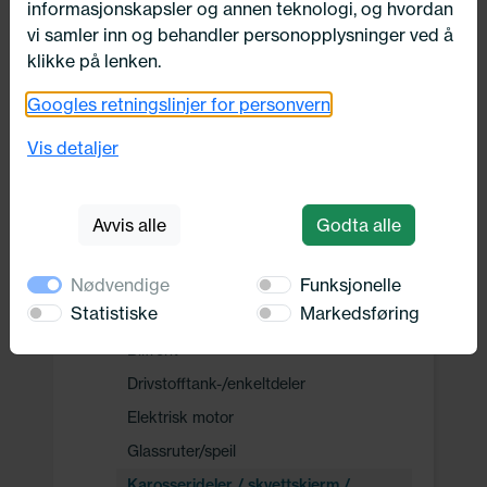
informasjonskapsler og annen teknologi, og hvordan
Drivverk
vi samler inn og behandler personopplysninger ved å
klikke på lenken.
Motor, Drivstoff og Eksos
Googles retningslinjer for personvern
Vis detaljer
Oppvarming, Kjøling og Elektrisk
Avvis alle
Godta alle
Karosseri, tilbehør og diverse
Karosseri
Nødvendige
Funksjonelle
Statistiske
Markedsføring
Bilens bakdel
Bilfront
Drivstofftank-/enkeltdeler
Elektrisk motor
Glassruter/speil
Karosserideler / skvettskjerm /