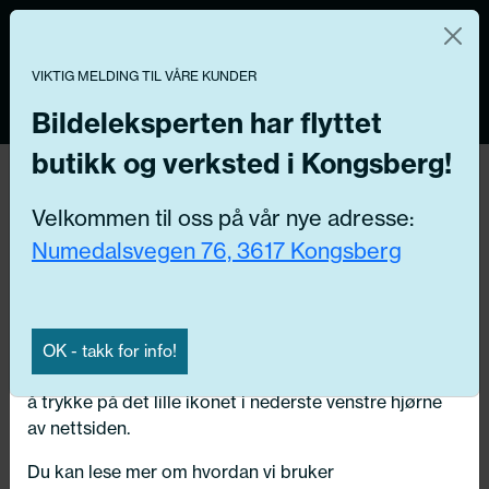
Norsk nettbutikk
Du kontrollerer dine egne data
MENY
0
VIKTIG MELDING TIL VÅRE KUNDER
Vi og våre forretningspartnere bruker teknologier,
inkludert informasjonskapsler/«cookies» til å samle
Bildeleksperten har flyttet
informasjon om deg for forskjellige formål, inkludert:
butikk og verksted i Kongsberg!
Funksjonelle, Statistiske, Markedsføring
Hjem
/ Bildeler / Støtfanger / grill
Velkommen til oss på vår nye adresse:
Ved å trykke «Godta» gir du din tillatelse til alle disse
Numedalsvegen 76, 3617 Kongsberg
formålene. Du kan også velge formålet du vil
Få riktig del til bilen din ved å legge inn
samtykke til ved å klikke på avmerkingsboksen ved
ditt reg.nr. her
siden av formålet, og deretter trykke «Lagre
innstillingene».
Søk
OK - takk for info!
N
Du kan trekke tilbake samtykket ditt til enhver tid ved
å trykke på det lille ikonet i nederste venstre hjørne
Velg kjøretøy
av nettsiden.
Du kan lese mer om hvordan vi bruker