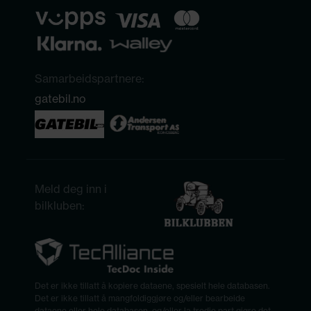
Samarbeidspartnere:
gatebil.no
Meld deg inn i
bilkluben:
Det er ikke tillatt å kopiere dataene, spesielt hele databasen.
Det er ikke tillatt å mangfoldiggjøre og/eller bearbeide
dataene eller hele databasen, og/eller la tredje part gjøre det,