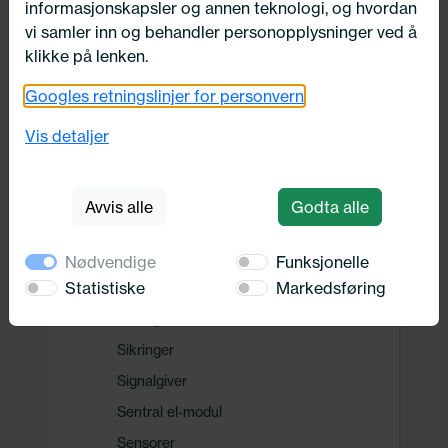
informasjonskapsler og annen teknologi, og hvordan
Drivverk
vi samler inn og behandler personopplysninger ved å
klikke på lenken.
Motor, Drivstoff og Eksos
Googles retningslinjer for personvern
Vis detaljer
Oppvarming, Kjøling og Elektrisk
Elektrisitet
Avvis alle
Godta alle
Batteri
Multifunksjonsrelé
Nødvendige
Funksjonelle
Statistiske
Markedsføring
Spenningstransformator
Sikringsboks/-holder
Sikringer
Signalgiver
Sentral el-modul
Sensorer